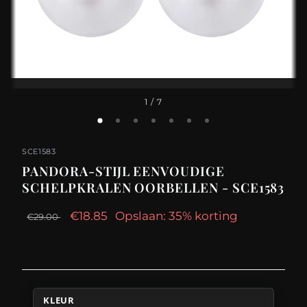
1
/ 7
SCE1583
PANDORA-STIJL EENVOUDIGE
SCHELPKRALEN OORBELLEN - SCE1583
€18.85
Opslaan: 35% korting
€29.00
KLEUR