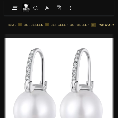
::
PANDORA-S
HOME
::
OORBELLEN
::
BENGELEN OORBELLEN