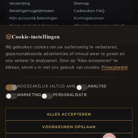
Verzending
Sitemap
Betalingsmogelijkheden
Cadeaubon FAQ
Mijn account& Beloningen
Kortingsbonnen
Neem contact met ons op
Afmelden voor nieuwsbrief
Cookie-instellingen
SNELLE LINKS
VOLG ONS
Wij gebruiken cookies om uw surfervaring te verbeteren,
gepersonaliseerde advertenties of inhoud weer te geven en
Nieuwe producten
ons verkeer te analyseren. Door op "Alles accepteren" te
Specials
BETAALMETHODEN
klikken, stemt u in met ons gebruik van cookies.
Privacybeleid
Blog
Beoordelingen
Inloggen
NOODZAKELIJK (ALTIJD AAN)
ANALYSE
MARKETING
PERSONALISATIE
ALLES ACCEPTEREN
© 2012–2026
. Alle rechten
Bedelsoutlet.nl
VOORKEUREN OPSLAAN
voorbehouden.