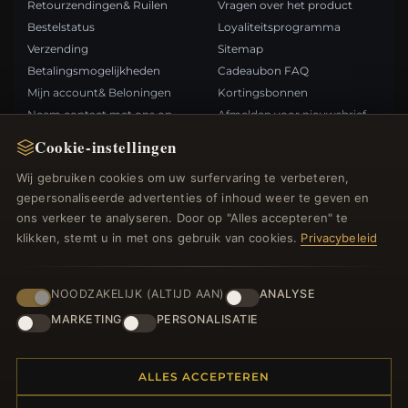
Retourzendingen& Ruilen
Vragen over het product
Bestelstatus
Loyaliteitsprogramma
Verzending
Sitemap
Betalingsmogelijkheden
Cadeaubon FAQ
Mijn account& Beloningen
Kortingsbonnen
Neem contact met ons op
Afmelden voor nieuwsbrief
Cookie-instellingen
SNELLE LINKS
VOLG ONS
Wij gebruiken cookies om uw surfervaring te verbeteren,
gepersonaliseerde advertenties of inhoud weer te geven en
Nieuwe producten
ons verkeer te analyseren. Door op "Alles accepteren" te
Specials
BETAALMETHODEN
klikken, stemt u in met ons gebruik van cookies.
Privacybeleid
Blog
Beoordelingen
Inloggen
NOODZAKELIJK (ALTIJD AAN)
ANALYSE
MARKETING
PERSONALISATIE
ALLES ACCEPTEREN