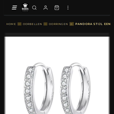
::
PANDORA STIJL EENV
HOME
::
OORBELLEN
::
OORRINGEN