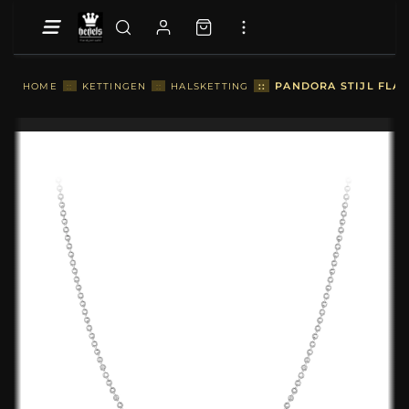
::
PANDORA STIJL FLAS
HOME
::
KETTINGEN
::
HALSKETTING