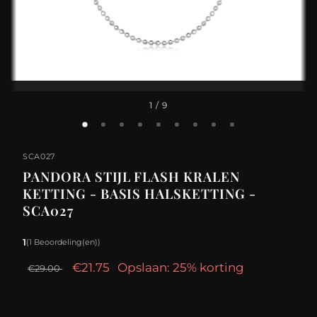
1
/ 9
SCA027
PANDORA STIJL FLASH KRALEN
KETTING - BASIS HALSKETTING -
SCA027
1
(1 Beoordeling(en))
€21.75
Opslaan: 25% korting
€29.00