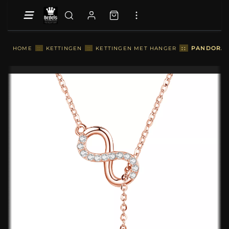
::
PANDORA S
HOME
::
KETTINGEN
::
KETTINGEN MET HANGER