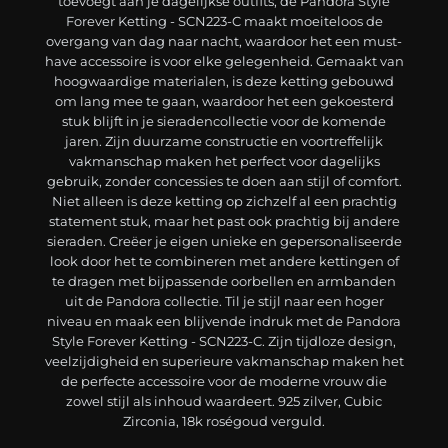
toevoegt aan je dagelijkse outfits, de Pandora Style
Forever Ketting - SCN223-C maakt moeiteloos de
overgang van dag naar nacht, waardoor het een must-
have accessoire is voor elke gelegenheid. Gemaakt van
hoogwaardige materialen, is deze ketting gebouwd
om lang mee te gaan, waardoor het een gekoesterd
stuk blijft in je sieradencollectie voor de komende
jaren. Zijn duurzame constructie en voortreffelijk
vakmanschap maken het perfect voor dagelijks
gebruik, zonder concessies te doen aan stijl of comfort.
Niet alleen is deze ketting op zichzelf al een prachtig
statement stuk, maar het past ook prachtig bij andere
sieraden. Creëer je eigen unieke en gepersonaliseerde
look door het te combineren met andere kettingen of
te dragen met bijpassende oorbellen en armbanden
uit de Pandora collectie. Til je stijl naar een hoger
niveau en maak een blijvende indruk met de Pandora
Style Forever Ketting - SCN223-C. Zijn tijdloze design,
veelzijdigheid en superieure vakmanschap maken het
de perfecte accessoire voor de moderne vrouw die
zowel stijl als inhoud waardeert. 925 zilver, Cubic
Zirconia, 18k roségoud verguld.