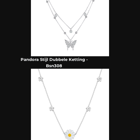
Pandora Stijl Dubbele Ketting -
Bsn308