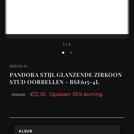
1
/ 2
BSE615-4L
PANDORA STIJL GLANZENDE ZIRKOON
STUD OORBELLEN - BSE615-4L
€12.35
Opslaan: 35% korting
€19.00
KLEUR