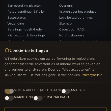
Een bestelling plaatsen
Over ons
Retourzendingen& Ruilen
Vragen over het product
Bestelstatus
Loyaliteitsprogramma
Verzending
Sitemap
Betalingsmogelijkheden
Cadeaubon FAQ
Mijn account& Beloningen
Kortingsbonnen
Neem contact met ons op
Afmelden voor nieuwsbrief
Cookie-instellingen
SNELLE LINKS
VOLG ONS
Wij gebruiken cookies om uw surfervaring te verbeteren,
gepersonaliseerde advertenties of inhoud weer te geven en
Nieuwe producten
ons verkeer te analyseren. Door op "Alles accepteren" te
Specials
BETAALMETHODEN
klikken, stemt u in met ons gebruik van cookies.
Privacybeleid
Blog
Beoordelingen
Inloggen
NOODZAKELIJK (ALTIJD AAN)
ANALYSE
MARKETING
PERSONALISATIE