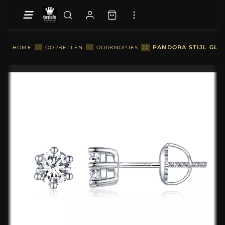
::
PANDORA STIJL GLA
HOME
::
OORBELLEN
::
OORKNOPJES