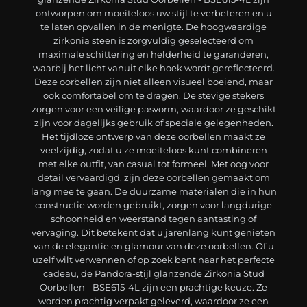
ontworpen om moeiteloos uw stijl te verbeteren en u
te laten opvallen in de menigte. De hoogwaardige
zirkonia steen is zorgvuldig geselecteerd om
maximale schittering en helderheid te garanderen,
waarbij het licht vanuit elke hoek wordt gereflecteerd.
Deze oorbellen zijn niet alleen visueel boeiend, maar
ook comfortabel om te dragen. De stevige stekers
zorgen voor een veilige pasvorm, waardoor ze geschikt
zijn voor dagelijks gebruik of speciale gelegenheden.
Het tijdloze ontwerp van deze oorbellen maakt ze
veelzijdig, zodat u ze moeiteloos kunt combineren
met elke outfit, van casual tot formeel. Met oog voor
detail vervaardigd, zijn deze oorbellen gemaakt om
lang mee te gaan. De duurzame materialen die in hun
constructie worden gebruikt, zorgen voor langdurige
schoonheid en weerstand tegen aantasting of
vervaging. Dit betekent dat u jarenlang kunt genieten
van de elegantie en glamour van deze oorbellen. Of u
uzelf wilt verwennen of op zoek bent naar het perfecte
cadeau, de Pandora-stijl glanzende Zirkonia Stud
Oorbellen - BSE615-4L zijn een prachtige keuze. Ze
worden prachtig verpakt geleverd, waardoor ze een