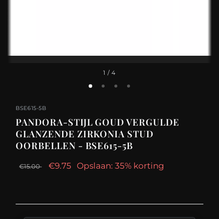
1
/ 4
BSE615-5B
PANDORA-STIJL GOUD VERGULDE
GLANZENDE ZIRKONIA STUD
OORBELLEN - BSE615-5B
€9.75
Opslaan: 35% korting
€15.00