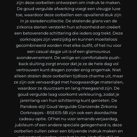
zijn deze oorbellen ontworpen om indruk te maken.
De goud vergulde afwerking voegt een vleugje luxe
toe, waardoor deze oorbellen een opvallend stuk zijn
in je sieradencollectie. De stralende glans van de
zirkonia stenen versterkt hun schoonheid en creëert
een betoverende schittering die ieders oog trekt. Deze
oorknopjes zijn veelzijdig en kunnen moeiteloos
gecombineerd worden met elke outfit, of het nu voor
een casual dagje uit is of een glamoureus
avondevenement. De veilige en comfortabele push-
back sluiting zorgt ervoor dat je ze de hele dag vol
vertrouwen kunt dragen zonder enig ongemak. Niet
alleen stralen deze oorbellen tijdloze charme uit, maar
ze zijn ook vervaardigd met hoogwaardige materialen,
waardoor ze duurzaam en lang meegaand zijn. De
goud vergulde laag voorkomt verkleuring, zodat je
jarenlang van hun schittering kunt genieten. De
Pandora-stijl Goud Vergulde Glanzende Zirkonia
Oorknopjes - BSE615-5B zijn ook een doordachte
cadeau-optie. Of het nu voor iemands verjaardag,
jubileum of een andere speciale gelegenheid is, deze
oorbellen zullen zeker een blijvende indruk maken en