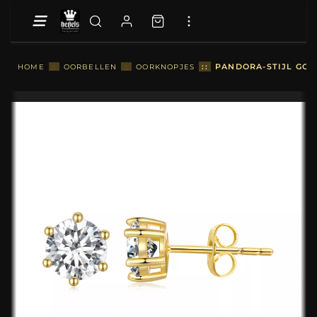
::
PANDORA-STIJL GOU
HOME
::
OORBELLEN
::
OORKNOPJES