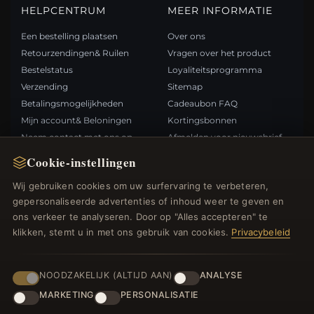
HELPCENTRUM
MEER INFORMATIE
Een bestelling plaatsen
Over ons
Retourzendingen& Ruilen
Vragen over het product
Bestelstatus
Loyaliteitsprogramma
Verzending
Sitemap
Betalingsmogelijkheden
Cadeaubon FAQ
Mijn account& Beloningen
Kortingsbonnen
Neem contact met ons op
Afmelden voor nieuwsbrief
Cookie-instellingen
SNELLE LINKS
VOLG ONS
Wij gebruiken cookies om uw surfervaring te verbeteren,
gepersonaliseerde advertenties of inhoud weer te geven en
Nieuwe producten
ons verkeer te analyseren. Door op "Alles accepteren" te
Specials
BETAALMETHODEN
klikken, stemt u in met ons gebruik van cookies.
Privacybeleid
Blog
Beoordelingen
Inloggen
NOODZAKELIJK (ALTIJD AAN)
ANALYSE
MARKETING
PERSONALISATIE