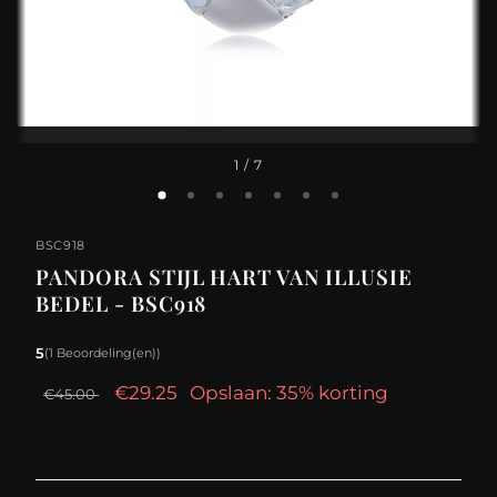
1
/ 7
BSC918
PANDORA STIJL HART VAN ILLUSIE
BEDEL - BSC918
5
(1 Beoordeling(en))
€29.25
Opslaan: 35% korting
€45.00