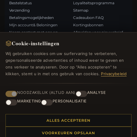
Bestelstatus
Loyaliteitsprogramma
Verzending
Sitemap
Betalingsmogelijkheden
Cadeaubon FAQ
Mijn account& Beloningen
Kortingsbonnen
Neem contact met ons op
Afmelden voor nieuwsbrief
Cookie-instellingen
SNELLE LINKS
VOLG ONS
Wij gebruiken cookies om uw surfervaring te verbeteren,
gepersonaliseerde advertenties of inhoud weer te geven en
Nieuwe producten
ons verkeer te analyseren. Door op "Alles accepteren" te
Specials
BETAALMETHODEN
klikken, stemt u in met ons gebruik van cookies.
Privacybeleid
Blog
Beoordelingen
Inloggen
NOODZAKELIJK (ALTIJD AAN)
ANALYSE
MARKETING
PERSONALISATIE
ALLES ACCEPTEREN
© 2012–2026
. Alle rechten
Bedelsoutlet.nl
VOORKEUREN OPSLAAN