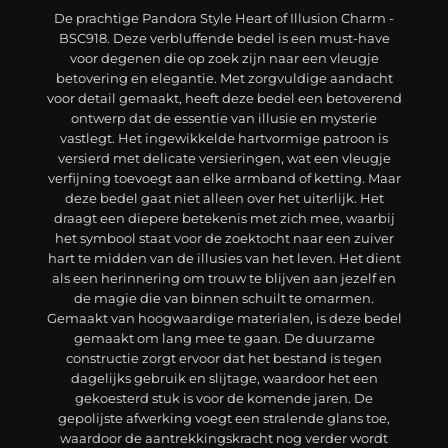
De prachtige Pandora Style Heart of Illusion Charm -
BSC918. Deze verbluffende bedel is een must-have
voor degenen die op zoek zijn naar een vleugje
betovering en elegantie. Met zorgvuldige aandacht
voor detail gemaakt, heeft deze bedel een betoverend
ontwerp dat de essentie van illusie en mysterie
vastlegt. Het ingewikkelde hartvormige patroon is
versierd met delicate versieringen, wat een vleugje
verfijning toevoegt aan elke armband of ketting. Maar
deze bedel gaat niet alleen over het uiterlijk. Het
draagt een diepere betekenis met zich mee, waarbij
het symbool staat voor de zoektocht naar een zuiver
hart te midden van de illusies van het leven. Het dient
als een herinnering om trouw te blijven aan jezelf en
de magie die van binnen schuilt te omarmen.
Gemaakt van hoogwaardige materialen, is deze bedel
gemaakt om lang mee te gaan. De duurzame
constructie zorgt ervoor dat het bestand is tegen
dagelijks gebruik en slijtage, waardoor het een
gekoesterd stuk is voor de komende jaren. De
gepolijste afwerking voegt een stralende glans toe,
waardoor de aantrekkingskracht nog verder wordt