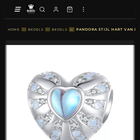
::
PANDORA STIJL HART VAN ILL
HOME
::
BEDELS
::
BEDELS