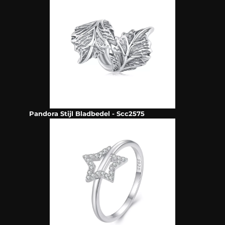
Pandora Stijl Bladbedel - Scc2575