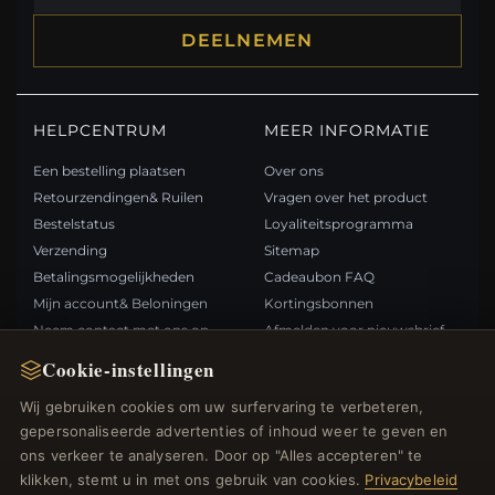
DEELNEMEN
HELPCENTRUM
MEER INFORMATIE
Een bestelling plaatsen
Over ons
Retourzendingen& Ruilen
Vragen over het product
Bestelstatus
Loyaliteitsprogramma
Verzending
Sitemap
Betalingsmogelijkheden
Cadeaubon FAQ
Mijn account& Beloningen
Kortingsbonnen
Neem contact met ons op
Afmelden voor nieuwsbrief
Cookie-instellingen
SNELLE LINKS
VOLG ONS
Wij gebruiken cookies om uw surfervaring te verbeteren,
gepersonaliseerde advertenties of inhoud weer te geven en
Nieuwe producten
ons verkeer te analyseren. Door op "Alles accepteren" te
Specials
BETAALMETHODEN
klikken, stemt u in met ons gebruik van cookies.
Privacybeleid
Blog