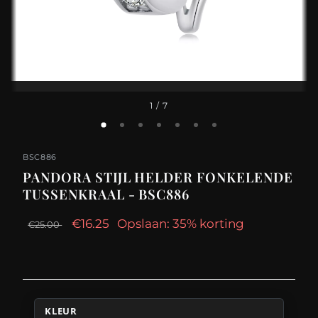
1
/ 7
BSC886
PANDORA STIJL HELDER FONKELENDE
TUSSENKRAAL - BSC886
€16.25
Opslaan: 35% korting
€25.00
KLEUR