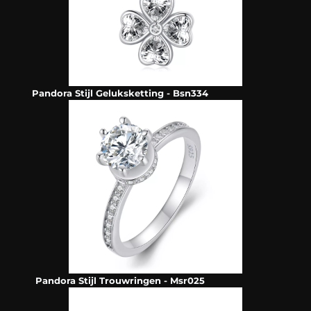
Pandora Stijl Geluksketting - Bsn334
Pandora Stijl Trouwringen - Msr025