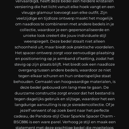
vervaardigd, heeft deze bedel een heldere kristallen
versiering die het licht vanuit elke hoek vangt en een
vleugje glamour toevoegt aan elke outfit. Zijn
veelzijdige en tijdloze ontwerp maakt het mogelijk
om naadloos te combineren met andere bedels in je
collectie, waardoor je een gepersonaliseerde en
unieke look creëert die jouw individuele stijl
weerspiegelt. Deze bedel straalt niet alleen
schoonheid uit, maar biedt ook praktische voordelen.
Het spacer-ontwerp zorgt voor eenvoudige plaatsing
en positionering op je armband of ketting, zodat het
stevig op zijn plaats blijft. Het biedt ook een naadloze
overgang tussen andere bedels, waardoor ze niet
tegen elkaar schuren en hun onberispelijke staat
behouden. Gemaakt van hoogwaardige materialen, is
deze bedel gebouwd om lang mee te gaan. De
duurzame constructie zorgt ervoor dat het bestand is
tegen dagelijks gebruik en slijtage, waardoor het een
langdurige aanvulling is op je sieradencollectie. Of je
jezelf verwent of op zoek bent naar het perfecte
cadeau, de Pandora-stijl Clear Sparkle Spacer Charm -
BSC886 is een ware parel. Verhoog je stijl en maak een
statement met deze prachtige bedel die moeiteloos