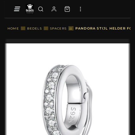
::
PANDORA STIJL HELDER FO
HOME
::
BEDELS
::
SPACERS