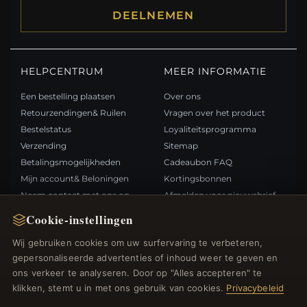
DEELNEMEN
HELPCENTRUM
MEER INFORMATIE
Een bestelling plaatsen
Over ons
Retourzendingen& Ruilen
Vragen over het product
Bestelstatus
Loyaliteitsprogramma
Verzending
Sitemap
Betalingsmogelijkheden
Cadeaubon FAQ
Mijn account& Beloningen
Kortingsbonnen
Neem contact met ons op
Afmelden voor nieuwsbrief
Cookie-instellingen
SNELLE LINKS
VOLG ONS
Wij gebruiken cookies om uw surfervaring te verbeteren,
gepersonaliseerde advertenties of inhoud weer te geven en
Nieuwe producten
ons verkeer te analyseren. Door op "Alles accepteren" te
Specials
BETAALMETHODEN
klikken, stemt u in met ons gebruik van cookies.
Privacybeleid
Blog