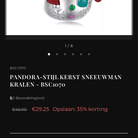
1
/ 6
BSC1070
PANDORA-STIJL KERST SNEEUWMAN
KRALEN - BSC1070
5
(1 Beoordeling(en))
€29.25
Opslaan: 35% korting
€45.00