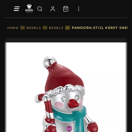
::
PANDORA-STIJL KERST SNEE
HOME
::
BEDELS
::
BEDELS