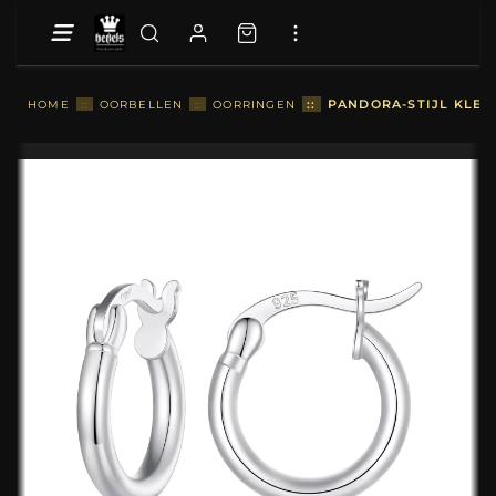
::
PANDORA-STIJL KLEIN
HOME
::
OORBELLEN
::
OORRINGEN