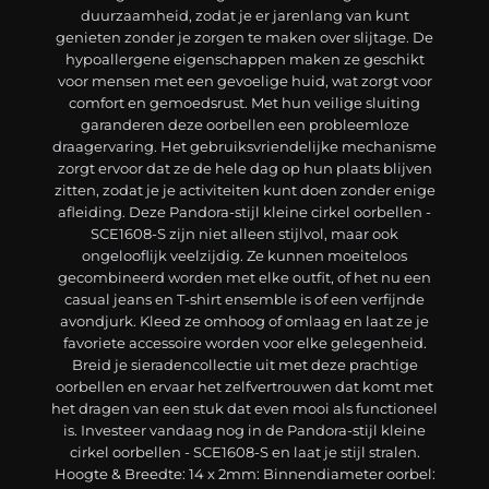
duurzaamheid, zodat je er jarenlang van kunt
genieten zonder je zorgen te maken over slijtage. De
hypoallergene eigenschappen maken ze geschikt
voor mensen met een gevoelige huid, wat zorgt voor
comfort en gemoedsrust. Met hun veilige sluiting
garanderen deze oorbellen een probleemloze
draagervaring. Het gebruiksvriendelijke mechanisme
zorgt ervoor dat ze de hele dag op hun plaats blijven
zitten, zodat je je activiteiten kunt doen zonder enige
afleiding. Deze Pandora-stijl kleine cirkel oorbellen -
SCE1608-S zijn niet alleen stijlvol, maar ook
ongelooflijk veelzijdig. Ze kunnen moeiteloos
gecombineerd worden met elke outfit, of het nu een
casual jeans en T-shirt ensemble is of een verfijnde
avondjurk. Kleed ze omhoog of omlaag en laat ze je
favoriete accessoire worden voor elke gelegenheid.
Breid je sieradencollectie uit met deze prachtige
oorbellen en ervaar het zelfvertrouwen dat komt met
het dragen van een stuk dat even mooi als functioneel
is. Investeer vandaag nog in de Pandora-stijl kleine
cirkel oorbellen - SCE1608-S en laat je stijl stralen.
Hoogte & Breedte: 14 x 2mm: Binnendiameter oorbel: