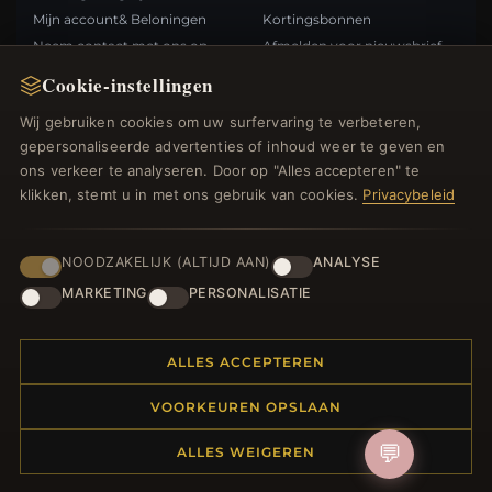
Mijn account& Beloningen
Kortingsbonnen
Neem contact met ons op
Afmelden voor nieuwsbrief
Cookie-instellingen
SNELLE LINKS
VOLG ONS
Wij gebruiken cookies om uw surfervaring te verbeteren,
gepersonaliseerde advertenties of inhoud weer te geven en
Nieuwe producten
ons verkeer te analyseren. Door op "Alles accepteren" te
Specials
BETAALMETHODEN
klikken, stemt u in met ons gebruik van cookies.
Privacybeleid
Blog
Beoordelingen
Inloggen
NOODZAKELIJK (ALTIJD AAN)
ANALYSE
MARKETING
PERSONALISATIE
ALLES ACCEPTEREN
© 2012–2026
. Alle rechten
Bedelsoutlet.nl
VOORKEUREN OPSLAAN
voorbehouden.
💬
ALLES WEIGEREN