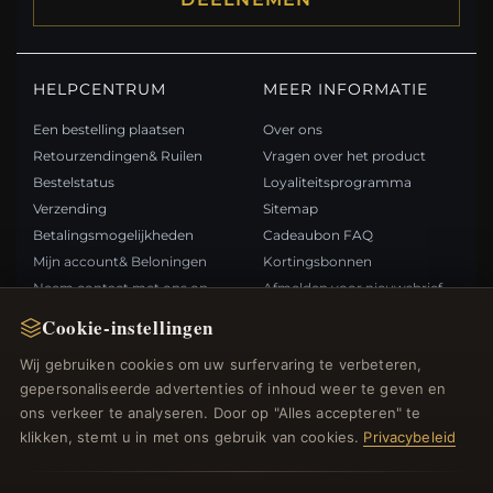
HELPCENTRUM
MEER INFORMATIE
Een bestelling plaatsen
Over ons
Retourzendingen& Ruilen
Vragen over het product
Bestelstatus
Loyaliteitsprogramma
Verzending
Sitemap
Betalingsmogelijkheden
Cadeaubon FAQ
Mijn account& Beloningen
Kortingsbonnen
Neem contact met ons op
Afmelden voor nieuwsbrief
Cookie-instellingen
SNELLE LINKS
VOLG ONS
Wij gebruiken cookies om uw surfervaring te verbeteren,
gepersonaliseerde advertenties of inhoud weer te geven en
Nieuwe producten
ons verkeer te analyseren. Door op "Alles accepteren" te
Specials
BETAALMETHODEN
klikken, stemt u in met ons gebruik van cookies.
Privacybeleid
Blog
Beoordelingen