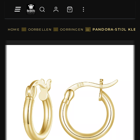
::
PANDORA-STIJL KLEIN
HOME
::
OORBELLEN
::
OORRINGEN