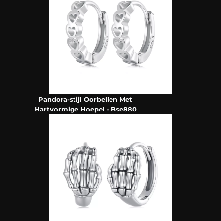
Pandora-stijl Oorbellen Met
Hartvormige Hoepel - Bse880