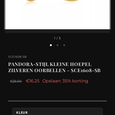
1
/ 3
SCE1608-SB
PANDORA-STIJL KLEINE HOEPEL
ZILVEREN OORBELLEN - SCE1608-SB
€16.25
Opslaan: 35% korting
€25.00
KLEUR