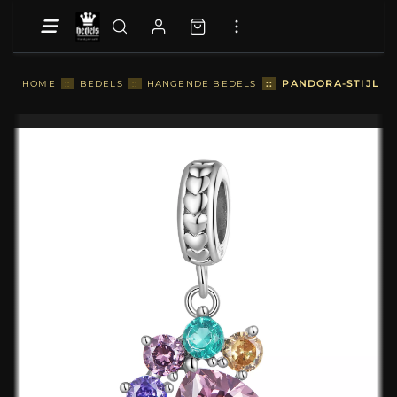
::
PANDORA-STIJL K
HOME
::
BEDELS
::
HANGENDE BEDELS