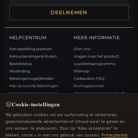
DEELNEMEN
HELPCENTRUM
MEER INFORMATIE
Een bestelling plaatsen
Over ons
Retourzendingen& Ruilen
Vragen over het product
Bestelstatus
Loyaliteitsprogramma
Verzending
Sitemap
Betalingsmogelijkheden
Cadeaubon FAQ
Mijn account& Beloningen
Kortingsbonnen
Neem contact met ons op
Afmelden voor nieuwsbrief
Cookie-instellingen
SNELLE LINKS
VOLG ONS
Wij gebruiken cookies om uw surfervaring te verbeteren,
gepersonaliseerde advertenties of inhoud weer te geven en
Nieuwe producten
ons verkeer te analyseren. Door op "Alles accepteren" te
Specials
BETAALMETHODEN
klikken, stemt u in met ons gebruik van cookies.
Privacybeleid
Blog