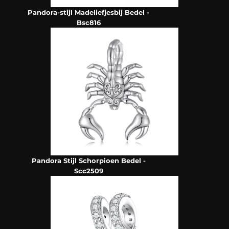
Pandora-stijl Madeliefjesbij Bedel -
Bsc816
Pandora Stijl Schorpioen Bedel -
Scc2509