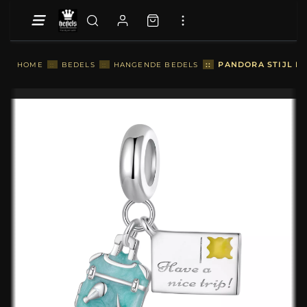
::
PANDORA STIJL KO
HOME
::
BEDELS
::
HANGENDE BEDELS