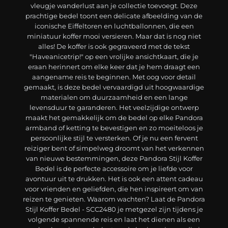
vleugje wanderlust aan je collectie toevoegt. Deze
prachtige bedel toont een delicate afbeelding van de
iconische Eiffeltoren en luchtballonnen, die een
miniatuur koffer mooi versieren. Maar dat is nog niet
alles! De koffer is ook gegraveerd met de tekst
"Haveanicetrip!" op een vrolijke ansichtkaart, die je
eraan herinnert om elke keer dat je hem draagt een
aangename reis te beginnen. Met oog voor detail
gemaakt, is deze bedel vervaardigd uit hoogwaardige
materialen om duurzaamheid en een lange
levensduur te garanderen. Het veelzijdige ontwerp
maakt het gemakkelijk om de bedel op elke Pandora
armband of ketting te bevestigen en zo moeiteloos je
persoonlijke stijl te versterken. Of je nu een fervent
reiziger bent of simpelweg droomt van het verkennen
van nieuwe bestemmingen, deze Pandora Stijl Koffer
Bedel is de perfecte accessoire om je liefde voor
avontuur uit te drukken. Het is ook een attent cadeau
voor vrienden en geliefden, die hen inspireert om van
reizen te genieten. Waarom wachten? Laat de Pandora
Stijl Koffer Bedel - SCC2480 je metgezel zijn tijdens je
volgende spannende reis en laat het dienen als een