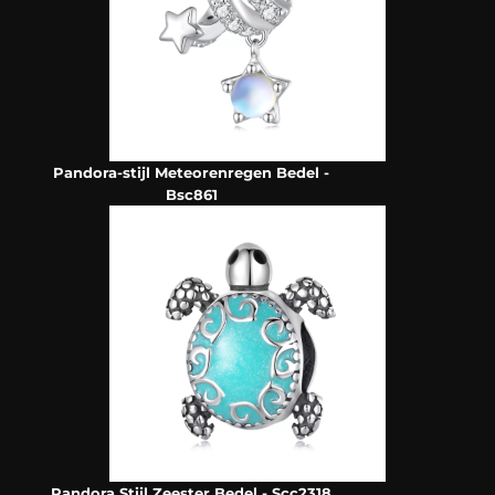
Pandora-stijl Meteorenregen Bedel -
Bsc861
Pandora Stijl Zeester Bedel - Scc2318