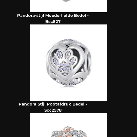
Pandora-stijl Moederliefde Bedel -
Bsc827
Pandora Stijl Pootafdruk Bedel -
Scc2578