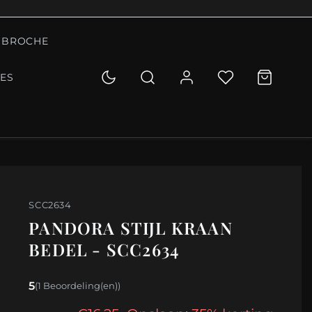
BROCHE
IES
SCC2634
PANDORA STIJL KRAAN
BEDEL - SCC2634
5
(1 Beoordeling(en))