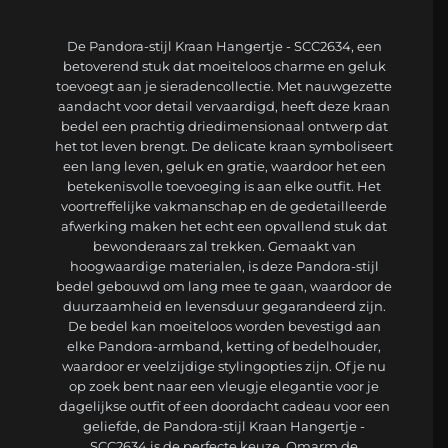
De Pandora-stijl Kraan Hangertje - SCC2634, een
betoverend stuk dat moeiteloos charme en geluk
toevoegt aan je sieradencollectie. Met nauwgezette
aandacht voor detail vervaardigd, heeft deze kraan
bedel een prachtig driedimensionaal ontwerp dat
het tot leven brengt. De delicate kraan symboliseert
een lang leven, geluk en gratie, waardoor het een
betekenisvolle toevoeging is aan elke outfit. Het
voortreffelijke vakmanschap en de gedetailleerde
afwerking maken het echt een opvallend stuk dat
bewonderaars zal trekken. Gemaakt van
hoogwaardige materialen, is deze Pandora-stijl
bedel gebouwd om lang mee te gaan, waardoor de
duurzaamheid en levensduur gegarandeerd zijn.
De bedel kan moeiteloos worden bevestigd aan
elke Pandora-armband, ketting of bedelhouder,
waardoor er veelzijdige stylingopties zijn. Of je nu
op zoek bent naar een vleugje elegantie voor je
dagelijkse outfit of een doordacht cadeau voor een
geliefde, de Pandora-stijl Kraan Hangertje -
SCC2634 is de perfecte keuze. Omarm de