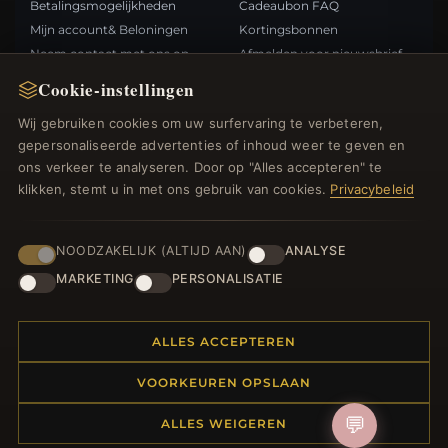
Betalingsmogelijkheden
Cadeaubon FAQ
Mijn account& Beloningen
Kortingsbonnen
Neem contact met ons op
Afmelden voor nieuwsbrief
Cookie-instellingen
SNELLE LINKS
VOLG ONS
Wij gebruiken cookies om uw surfervaring te verbeteren,
gepersonaliseerde advertenties of inhoud weer te geven en
Nieuwe producten
ons verkeer te analyseren. Door op "Alles accepteren" te
Specials
BETAALMETHODEN
klikken, stemt u in met ons gebruik van cookies.
Privacybeleid
Blog
Beoordelingen
Inloggen
NOODZAKELIJK (ALTIJD AAN)
ANALYSE
MARKETING
PERSONALISATIE
ALLES ACCEPTEREN
© 2012–2026
. Alle rechten
Bedelsoutlet.nl
VOORKEUREN OPSLAAN
voorbehouden.
💬
ALLES WEIGEREN