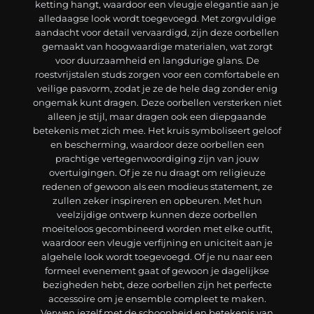
ketting hangt, waardoor een vleugje elegantie aan je
alledaagse look wordt toegevoegd. Met zorgvuldige
aandacht voor detail vervaardigd, zijn deze oorbellen
gemaakt van hoogwaardige materialen, wat zorgt
voor duurzaamheid en langdurige glans. De
roestvrijstalen studs zorgen voor een comfortabele en
veilige pasvorm, zodat je ze de hele dag zonder enig
ongemak kunt dragen. Deze oorbellen versterken niet
alleen je stijl, maar dragen ook een diepgaande
betekenis met zich mee. Het kruis symboliseert geloof
en bescherming, waardoor deze oorbellen een
prachtige vertegenwoordiging zijn van jouw
overtuigingen. Of je ze nu draagt om religieuze
redenen of gewoon als een modieus statement, ze
zullen zeker inspireren en opbeuren. Met hun
veelzijdige ontwerp kunnen deze oorbellen
moeiteloos gecombineerd worden met elke outfit,
waardoor een vleugje verfijning en uniciteit aan je
algehele look wordt toegevoegd. Of je nu naar een
formeel evenement gaat of gewoon je dagelijkse
bezigheden hebt, deze oorbellen zijn het perfecte
accessoire om je ensemble compleet te maken.
Verwen jezelf met de schoonheid en betekenis van