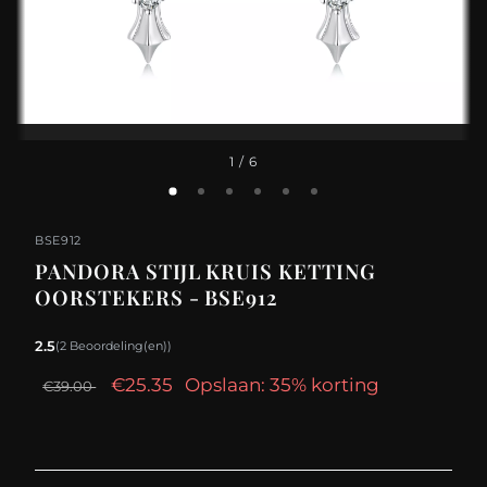
1
/ 6
BSE912
PANDORA STIJL KRUIS KETTING
OORSTEKERS - BSE912
2.5
(2 Beoordeling(en))
€25.35
Opslaan: 35% korting
€39.00