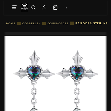
::
PANDORA STIJL KRUI
HOME
::
OORBELLEN
::
OORKNOPJES