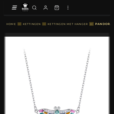
::
PANDORA S
HOME
::
KETTINGEN
::
KETTINGEN MET HANGER