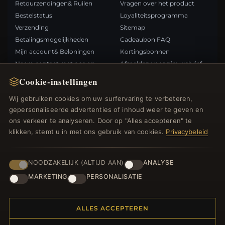
Retourzendingen& Ruilen
Vragen over het product
Bestelstatus
Loyaliteitsprogramma
Verzending
Sitemap
Betalingsmogelijkheden
Cadeaubon FAQ
Mijn account& Beloningen
Kortingsbonnen
Neem contact met ons op
Afmelden voor nieuwsbrief
Cookie-instellingen
SNELLE LINKS
VOLG ONS
Wij gebruiken cookies om uw surfervaring te verbeteren,
gepersonaliseerde advertenties of inhoud weer te geven en
Nieuwe producten
ons verkeer te analyseren. Door op "Alles accepteren" te
Specials
BETAALMETHODEN
klikken, stemt u in met ons gebruik van cookies.
Privacybeleid
Blog
Beoordelingen
Inloggen
NOODZAKELIJK (ALTIJD AAN)
ANALYSE
MARKETING
PERSONALISATIE
ALLES ACCEPTEREN