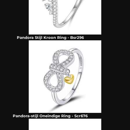
Pandora Stijl Kroon Ring - Bsr296
Pandora-stijl Oneindige Ring - Scr676