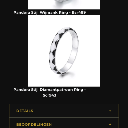
Pandora Stijl Wijnrank Ring - Bsr489
Pandora Stijl Diamantpatroon Ring -
Scr943
DETAILS
BEOORDELINGEN