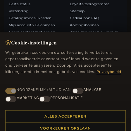
Bestelstatus
Loyaliteitsprogramma
Verzending
Sitemap
Betalingsmogelijkheden
Cadeaubon FAQ
Mijn account& Beloningen
Kortingsbonnen
Neem contact met ons op
Afmelden voor nieuwsbrief
Cookie-instellingen
SNELLE LINKS
VOLG ONS
Wij gebruiken cookies om uw surfervaring te verbeteren,
gepersonaliseerde advertenties of inhoud weer te geven en
Nieuwe producten
ons verkeer te analyseren. Door op "Alles accepteren" te
Specials
BETAALMETHODEN
klikken, stemt u in met ons gebruik van cookies.
Privacybeleid
Blog
Beoordelingen
Inloggen
NOODZAKELIJK (ALTIJD AAN)
ANALYSE
MARKETING
PERSONALISATIE
ALLES ACCEPTEREN
© 2012–2026
. Alle rechten
Bedelsoutlet.nl
VOORKEUREN OPSLAAN