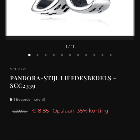
1
/ 11
SCC2339
PANDORA-STIJL LIEFDESBEDELS -
SCC2339
5
(1 Beoordeling(en))
€18.85
Opslaan: 35% korting
€29.00