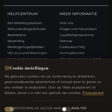
HELPCENTRUM
MEER INFORMATIE
Een bestelling plaatsen
Over ons
Retourzendingen& Ruilen
Vragen over het product
Bestelstatus
Loyaliteitsprogramma
Verzending
Sitemap
Betalingsmogelijkheden
Cadeaubon FAQ
Mijn account& Beloningen
Kortingsbonnen
Neem contact met ons op
Afmelden voor nieuwsbrief
Cookie-instellingen
SNELLE LINKS
VOLG ONS
Wij gebruiken cookies om uw surfervaring te verbeteren,
gepersonaliseerde advertenties of inhoud weer te geven en
Nieuwe producten
ons verkeer te analyseren. Door op "Alles accepteren" te
Specials
BETAALMETHODEN
klikken, stemt u in met ons gebruik van cookies.
Privacybeleid
Blog
Beoordelingen
Inloggen
NOODZAKELIJK (ALTIJD AAN)
ANALYSE