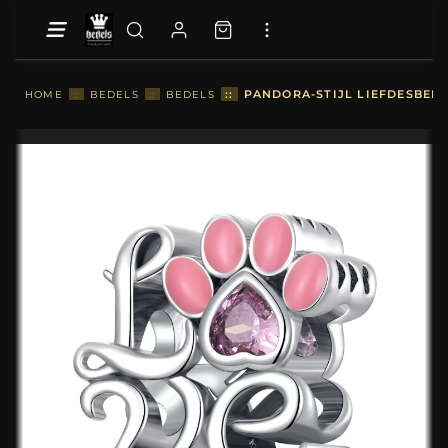
::
PANDORA-STIJL LIEFDESBEDE
HOME
::
BEDELS
::
BEDELS