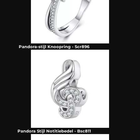
Pandora-stijl Knoopring - Scr896
Pandora Stijl Notitiebedel - Bsc811