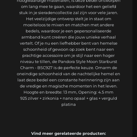
hoogwaardige materialen, is deze bedel ontworpen
om lang mee te gaan, waardoor het een geliefd
stuk in je sieradencollectie zal zijn voor vele jaren.
Het veelzijdige ontwerp stelt je in staat om
moeiteloos te mixen en matchen met andere
bedels, waardoor je een gepersonaliseerde
armband kunt creëren die jouw unieke verhaal
vertelt. Of je nu een liefhebber bent van hemelse
schoonheid of gewoon op zoek bent naar een
prachtige accessoire om je stijl naar een hoger
niveau te tillen, de Pandora Style Moon Starburst
Charm - BSC927 is de perfecte keuze. Omarm de
oneindige schoonheid van de nachtelijke hemel en
laat deze bedel een constante herinnering zijn aan
de vredige en magische momenten in het leven.
Hoogte en breedte: 13 mm, Opening: 4.5 mm
925 zilver + zirkonia + nano opaal + glas + verguld
platina
Vind meer gerelateerde producten: