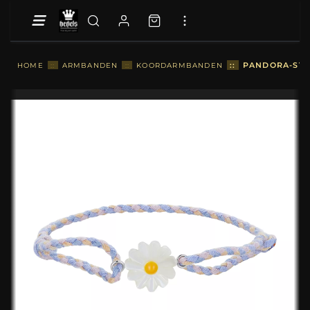
::
PANDORA-STI
HOME
::
ARMBANDEN
::
KOORDARMBANDEN