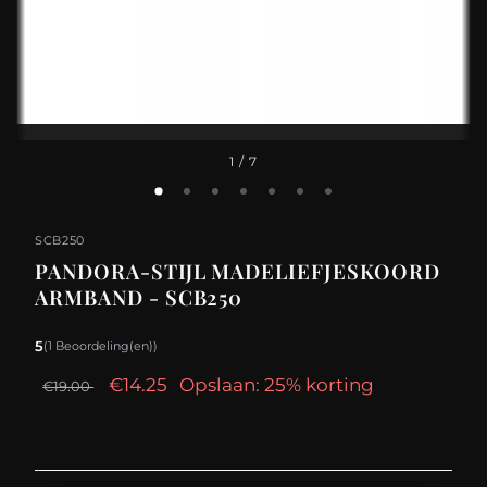
1
/ 7
SCB250
PANDORA-STIJL MADELIEFJESKOORD
ARMBAND - SCB250
5
(1 Beoordeling(en))
€14.25
Opslaan: 25% korting
€19.00