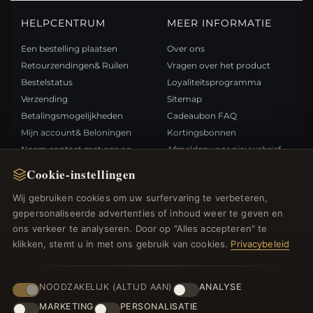
HELPCENTRUM
MEER INFORMATIE
Een bestelling plaatsen
Over ons
Retourzendingen& Ruilen
Vragen over het product
Bestelstatus
Loyaliteitsprogramma
Verzending
Sitemap
Betalingsmogelijkheden
Cadeaubon FAQ
Mijn account& Beloningen
Kortingsbonnen
Neem contact met ons op
Afmelden voor nieuwsbrief
Cookie-instellingen
SNELLE LINKS
VOLG ONS
Wij gebruiken cookies om uw surfervaring te verbeteren,
gepersonaliseerde advertenties of inhoud weer te geven en
Nieuwe producten
ons verkeer te analyseren. Door op "Alles accepteren" te
Specials
BETAALMETHODEN
klikken, stemt u in met ons gebruik van cookies.
Privacybeleid
Blog
Beoordelingen
Inloggen
NOODZAKELIJK (ALTIJD AAN)
ANALYSE
MARKETING
PERSONALISATIE