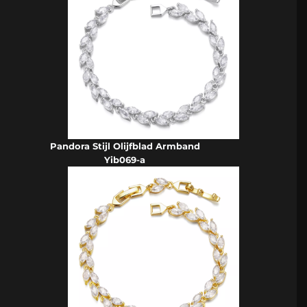
Pandora Stijl Olijfblad Armband
Yib069-a