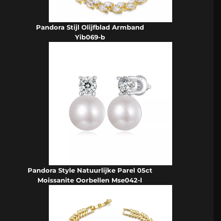
Pandora Stijl Olijfblad Armband
Yib069-b
Pandora Style Natuurlijke Parel 05ct
Moissanite Oorbellen Mse042-l