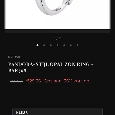
1
/ 7
BSR398
PANDORA-STIJL OPAL ZON RING -
BSR398
€25.35
Opslaan: 35% korting
€39.00
KLEUR