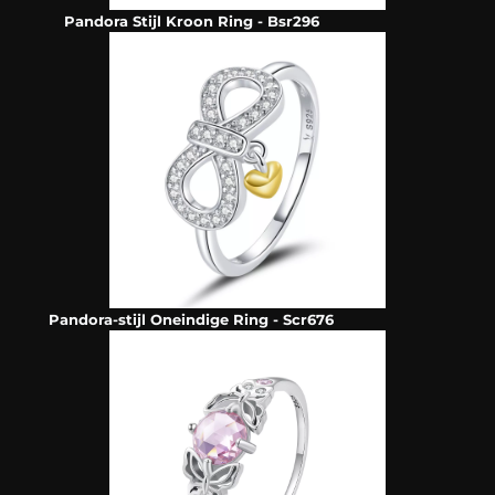
Pandora Stijl Kroon Ring - Bsr296
Pandora-stijl Oneindige Ring - Scr676