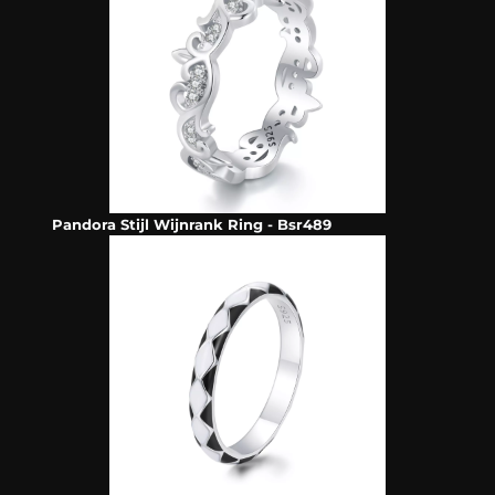
Pandora Stijl Wijnrank Ring - Bsr489