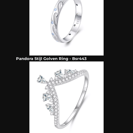
Pandora Stijl Golven Ring - Bsr443