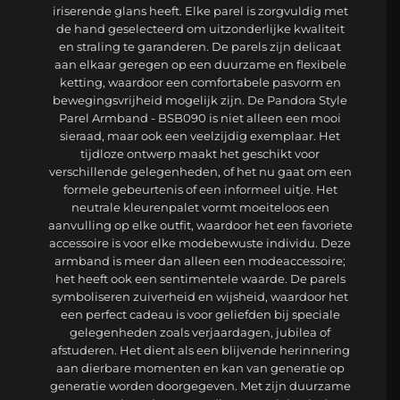
iriserende glans heeft. Elke parel is zorgvuldig met
de hand geselecteerd om uitzonderlijke kwaliteit
en straling te garanderen. De parels zijn delicaat
aan elkaar geregen op een duurzame en flexibele
ketting, waardoor een comfortabele pasvorm en
bewegingsvrijheid mogelijk zijn. De Pandora Style
Parel Armband - BSB090 is niet alleen een mooi
sieraad, maar ook een veelzijdig exemplaar. Het
tijdloze ontwerp maakt het geschikt voor
verschillende gelegenheden, of het nu gaat om een
formele gebeurtenis of een informeel uitje. Het
neutrale kleurenpalet vormt moeiteloos een
aanvulling op elke outfit, waardoor het een favoriete
accessoire is voor elke modebewuste individu. Deze
armband is meer dan alleen een modeaccessoire;
het heeft ook een sentimentele waarde. De parels
symboliseren zuiverheid en wijsheid, waardoor het
een perfect cadeau is voor geliefden bij speciale
gelegenheden zoals verjaardagen, jubilea of
afstuderen. Het dient als een blijvende herinnering
aan dierbare momenten en kan van generatie op
generatie worden doorgegeven. Met zijn duurzame