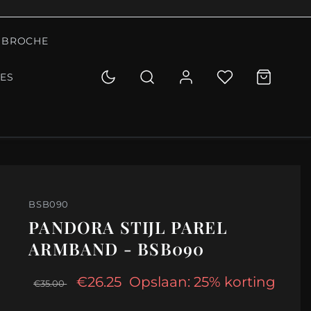
BROCHE
IES
BSB090
PANDORA STIJL PAREL
ARMBAND - BSB090
€26.25
Opslaan: 25% korting
€35.00