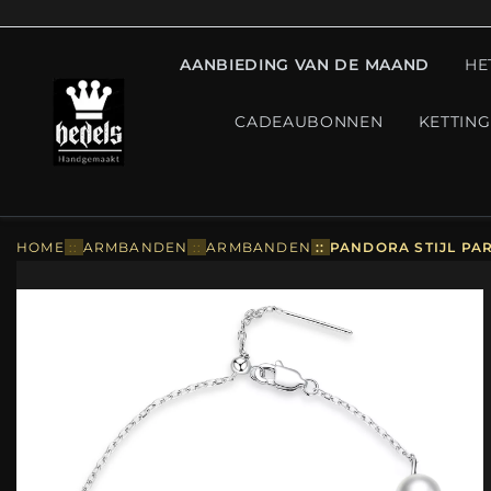
AANBIEDING VAN DE MAAND
HE
CADEAUBONNEN
KETTIN
HOME
::
ARMBANDEN
::
ARMBANDEN
::
PANDORA STIJL PA