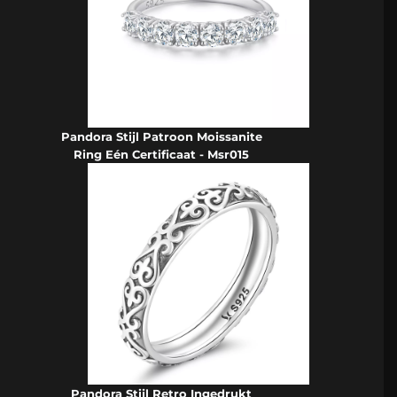
Pandora Stijl Patroon Moissanite
Ring Eén Certificaat - Msr015
Pandora Stijl Retro Ingedrukt