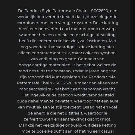
De Pandora Style Patternsafe Chain - SCC2620, een
werkelijk betoverend sieraad dat tijdloze elegantie
combineert met een vleugje mysterie. Deze ketting
heeft een betoverend oud maanpatroon ontwerp,
waardoor het een unieke en prachtige uitstraling
heeft die iedereen die het ziet, zal fascineren. Met
oog voor detail vervaardigd, is deze ketting niet
alleen een statement stuk, maar ook een symbool
van verfijning en gratie. Gemaakt van
hoogwaardige materialen, is het gebouwd om de
tand des tijds te doorstaan, zodat je jarenlang van
zijn schoonheid kunt genieten. De Pandora Style
Patternsafe Chain - SCC2620 is meer dan alleen een
modeaccessoire - het bezit een verborgen kracht.
Het ingewikkelde patroon wordt verondersteld
oude geheimen te bevatten, waardoor het een aura
van mystiek aan je stijl toevoegt. Draag het en voel
de energie die het uitstraalt, waardoor je
zelfvertrouwen en aantrekkingskracht krijgt.
Dankzij het veelzijdige ontwerp vult deze ketting
moeiteloos elke outfit aan, of het nu een casual