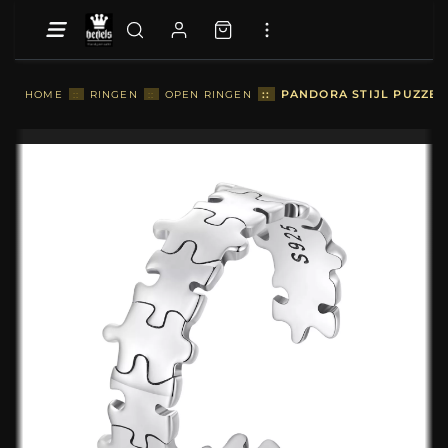
::
PANDORA STIJL PUZZELR
HOME
::
RINGEN
::
OPEN RINGEN