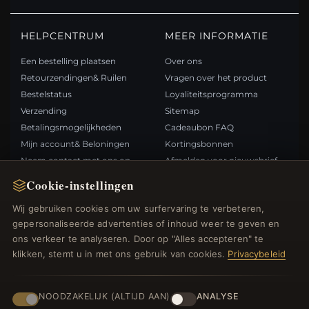
HELPCENTRUM
MEER INFORMATIE
Een bestelling plaatsen
Over ons
Retourzendingen& Ruilen
Vragen over het product
Bestelstatus
Loyaliteitsprogramma
Verzending
Sitemap
Betalingsmogelijkheden
Cadeaubon FAQ
Mijn account& Beloningen
Kortingsbonnen
Neem contact met ons op
Afmelden voor nieuwsbrief
Cookie-instellingen
SNELLE LINKS
VOLG ONS
Wij gebruiken cookies om uw surfervaring te verbeteren,
gepersonaliseerde advertenties of inhoud weer te geven en
Nieuwe producten
ons verkeer te analyseren. Door op "Alles accepteren" te
Specials
BETAALMETHODEN
klikken, stemt u in met ons gebruik van cookies.
Privacybeleid
Blog
Beoordelingen
Inloggen
NOODZAKELIJK (ALTIJD AAN)
ANALYSE