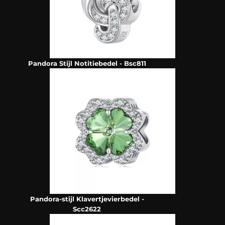
Pandora Stijl Notitiebedel - Bsc811
Pandora-stijl Klavertjevierbedel -
Scc2622