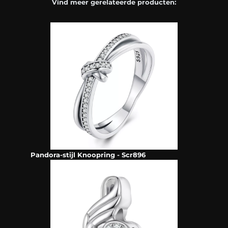
Vind meer gerelateerde producten:
Pandora-stijl Knoopring - Scr896