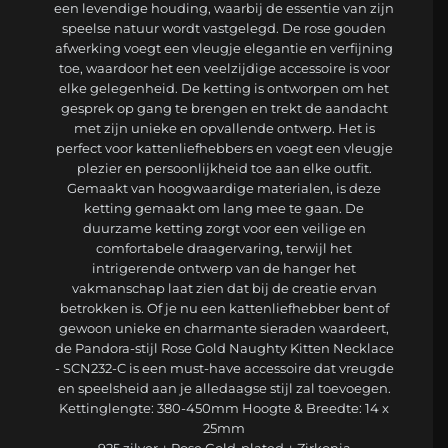
een levendige houding, waarbij de essentie van zijn
speelse natuur wordt vastgelegd. De rose gouden
afwerking voegt een vleugje elegantie en verfijning
toe, waardoor het een veelzijdige accessoire is voor
elke gelegenheid. De ketting is ontworpen om het
gesprek op gang te brengen en trekt de aandacht
met zijn unieke en opvallende ontwerp. Het is
perfect voor kattenliefhebbers en voegt een vleugje
plezier en persoonlijkheid toe aan elke outfit.
Gemaakt van hoogwaardige materialen, is deze
ketting gemaakt om lang mee te gaan. De
duurzame ketting zorgt voor een veilige en
comfortabele draagervaring, terwijl het
intrigerende ontwerp van de hanger het
vakmanschap laat zien dat bij de creatie ervan
betrokken is. Of je nu een kattenliefhebber bent of
gewoon unieke en charmante sieraden waardeert,
de Pandora-stijl Rose Gold Naughty Kitten Necklace
- SCN232-C is een must-have accessoire dat vreugde
en speelsheid aan je alledaagse stijl zal toevoegen.
Kettinglengte: 380-450mm Hoogte & Breedte: 14 x
25mm
925 zilver + Rose Gold-plated + Zirkonia