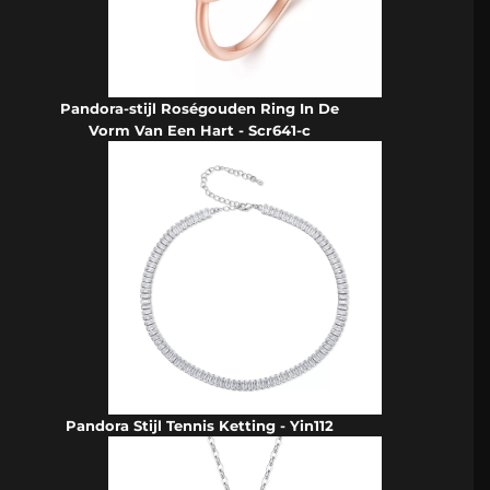
Pandora-stijl Roségouden Ring In De
Vorm Van Een Hart - Scr641-c
Pandora Stijl Tennis Ketting - Yin112