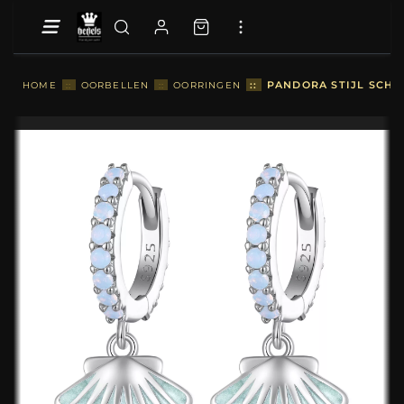
::
PANDORA STIJL SCHE
HOME
::
OORBELLEN
::
OORRINGEN