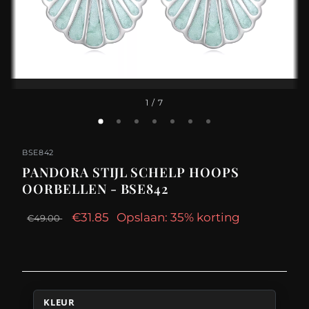
1
/ 7
BSE842
PANDORA STIJL SCHELP HOOPS
OORBELLEN - BSE842
€31.85
Opslaan: 35% korting
€49.00
KLEUR