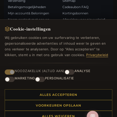
Verzending
Sitemap
Betalingsmogelijkheden
Cadeaubon FAQ
Mijn account& Beloningen
Kortingsbonnen
Neem contact met ons op
Afmelden voor nieuwsbrief
Cookie-instellingen
SNELLE LINKS
VOLG ONS
Wij gebruiken cookies om uw surfervaring te verbeteren,
gepersonaliseerde advertenties of inhoud weer te geven en
Nieuwe producten
ons verkeer te analyseren. Door op "Alles accepteren" te
Specials
BETAALMETHODEN
klikken, stemt u in met ons gebruik van cookies.
Privacybeleid
Blog
Beoordelingen
Inloggen
NOODZAKELIJK (ALTIJD AAN)
ANALYSE
MARKETING
PERSONALISATIE
ALLES ACCEPTEREN
© 2012–2026
. Alle rechten
Bedelsoutlet.nl
VOORKEUREN OPSLAAN
voorbehouden.
💬
ALLES WEIGEREN