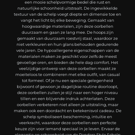
een mooie schelpvormige bedel die rust en
natuurlijke schoonheid uitstraalt. De ingewikkelde
textuur van de schelp voegt diepte en dimensie toe en
vangt het licht bij elke beweging. Gemaakt van
hoogwaardige materialen, zijn deze oorbellen
duurzaam en gaan ze lang mee. De hoops zijn
gemaakt van duurzaam roestvrij staal, waardoor ze
niet verkleuren en hun glans behouden gedurende
vele jaren. De hypoallergene eigenschappen van de
materialen maken ze geschikt voor zelfs de meest
gevoelige oren, en bieden de hele dag comfort. Het
veelzijdige ontwerp van deze oorbellen maakt ze
moeiteloos te combineren met elke outfit, van casual
tot formeel. Of je nu een speciale gelegenheid
bijwoont of gewoon je dagelijkse routine doorloopt,
deze oorbellen zullen je stijl naar een hoger niveau
tillen en een blijvende indruk achterlaten. Deze
oorbellen verbeteren niet alleen je uitstraling, maar
maken ook een doordacht en betekenisvol cadeau. De
schelp symboliseert bescherming, intuïtie en
veerkracht, waardoor deze oorbellen een perfecte
keuze zijn voor iemand speciaal in je leven. Ervaar de
elegantie en schoonheid van de Pandora Style Schelp