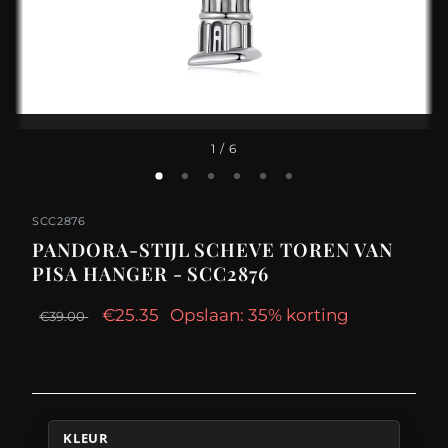
1
/ 6
SCC2876
PANDORA-STIJL SCHEVE TOREN VAN
PISA HANGER - SCC2876
€25.35
Opslaan: 35% korting
€39.00
KLEUR