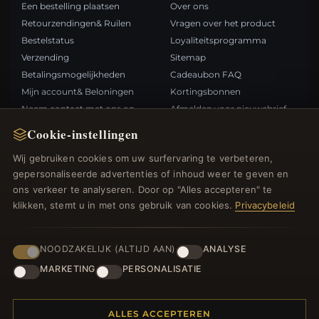
Een bestelling plaatsen
Over ons
Retourzendingen& Ruilen
Vragen over het product
Bestelstatus
Loyaliteitsprogramma
Verzending
Sitemap
Betalingsmogelijkheden
Cadeaubon FAQ
Mijn account& Beloningen
Kortingsbonnen
Neem contact met ons op
Afmelden voor nieuwsbrief
Cookie-instellingen
SNELLE LINKS
VOLG ONS
Wij gebruiken cookies om uw surfervaring te verbeteren,
gepersonaliseerde advertenties of inhoud weer te geven en
Nieuwe producten
ons verkeer te analyseren. Door op "Alles accepteren" te
Specials
BETAALMETHODEN
klikken, stemt u in met ons gebruik van cookies.
Privacybeleid
Blog
Beoordelingen
Inloggen
NOODZAKELIJK (ALTIJD AAN)
ANALYSE
MARKETING
PERSONALISATIE
ALLES ACCEPTEREN