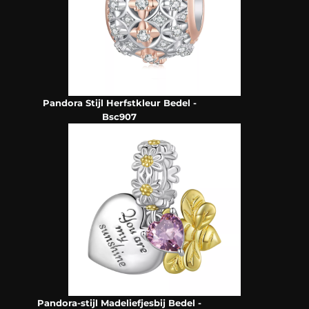
Pandora Stijl Herfstkleur Bedel -
Bsc907
Pandora-stijl Madeliefjesbij Bedel -