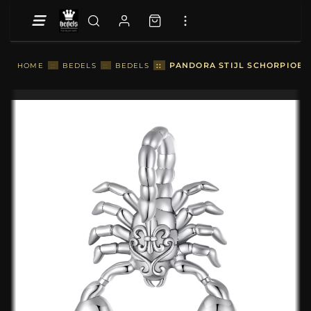
::
PANDORA STIJL SCHORPIOEN 
HOME
::
BEDELS
::
BEDELS