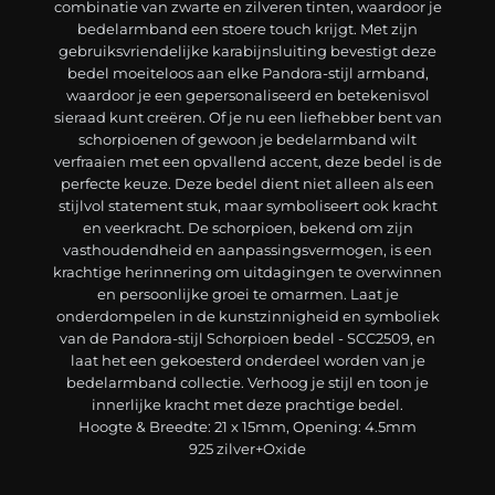
combinatie van zwarte en zilveren tinten, waardoor je
bedelarmband een stoere touch krijgt. Met zijn
gebruiksvriendelijke karabijnsluiting bevestigt deze
bedel moeiteloos aan elke Pandora-stijl armband,
waardoor je een gepersonaliseerd en betekenisvol
sieraad kunt creëren. Of je nu een liefhebber bent van
schorpioenen of gewoon je bedelarmband wilt
verfraaien met een opvallend accent, deze bedel is de
perfecte keuze. Deze bedel dient niet alleen als een
stijlvol statement stuk, maar symboliseert ook kracht
en veerkracht. De schorpioen, bekend om zijn
vasthoudendheid en aanpassingsvermogen, is een
krachtige herinnering om uitdagingen te overwinnen
en persoonlijke groei te omarmen. Laat je
onderdompelen in de kunstzinnigheid en symboliek
van de Pandora-stijl Schorpioen bedel - SCC2509, en
laat het een gekoesterd onderdeel worden van je
bedelarmband collectie. Verhoog je stijl en toon je
innerlijke kracht met deze prachtige bedel.
Hoogte & Breedte: 21 x 15mm, Opening: 4.5mm
925 zilver+Oxide