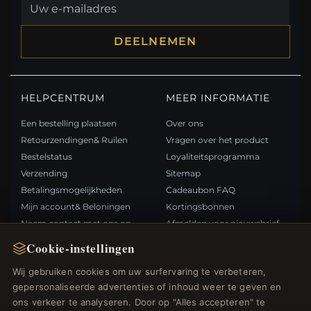
DEELNEMEN
HELPCENTRUM
MEER INFORMATIE
Een bestelling plaatsen
Over ons
Retourzendingen& Ruilen
Vragen over het product
Bestelstatus
Loyaliteitsprogramma
Verzending
Sitemap
Betalingsmogelijkheden
Cadeaubon FAQ
Mijn account& Beloningen
Kortingsbonnen
Neem contact met ons op
Afmelden voor nieuwsbrief
Cookie-instellingen
SNELLE LINKS
VOLG ONS
Wij gebruiken cookies om uw surfervaring te verbeteren,
gepersonaliseerde advertenties of inhoud weer te geven en
Nieuwe producten
ons verkeer te analyseren. Door op "Alles accepteren" te
Specials