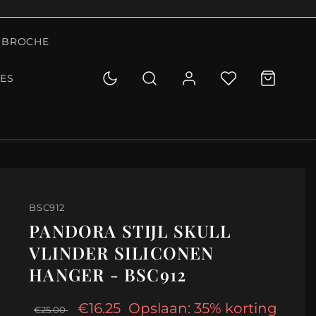
BROCHE
IES
BSC912
PANDORA STIJL SKULL
VLINDER SILICONEN
HANGER - BSC912
€16.25
Opslaan: 35% korting
€25.00