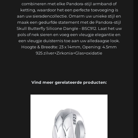
combineren met elke Pandora-stijl armband of
ketting, waardoor het een perfecte toevoeging is
aan uw sieradencollectie. Omarm uw unieke stijl en
maak een gedurfde statement met de Pandora-stijl
Skull Butterfly Silicone Dangle - BSC912. Laat het uw
pols of nek sieren en voeg een vleugje elegantie en
een vleugje duisternis toe aan uw alledaagse look.
Hoogte & Breedte: 23 x 14mm, Opening: 4.5mm
925 zilver+Zirkonia+Glas+oxidatie
Vind meer gerelateerde producten: