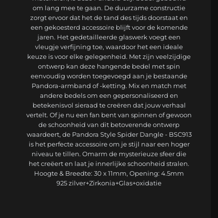
om lang mee te gaan. De duurzame constructie
zorgt ervoor dat het de tand des tijds doorstaat en
een gekoesterd accessoire blijft voor de komende
jaren. Het gedetailleerde glaswerk voegt een
vleugje verfijning toe, waardoor het een ideale
keuze is voor elke gelegenheid. Met zijn veelzijdige
ontwerp kan deze hangende bedel met spin
eenvoudig worden toegevoegd aan je bestaande
Pandora-armband of -ketting. Mix en match met
andere bedels om een gepersonaliseerd en
betekenisvol sieraad te creëren dat jouw verhaal
vertelt. Of je nu een fan bent van spinnen of gewoon
de schoonheid van dit betoverende ontwerp
waardeert, de Pandora Style Spider Dangle - BSC913
is het perfecte accessoire om je stijl naar een hoger
niveau te tillen. Omarm de mysterieuze sfeer die
het creëert en laat je innerlijke schoonheid stralen.
Hoogte & Breedte: 30 x 11mm, Opening: 4.5mm
925 zilver+Zirkonia+Glas+oxidatie