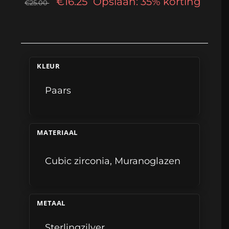
€16.25
Opslaan: 35% korting
€25.00
KLEUR
Paars
MATERIAAL
Cubic zirconia
,
Muranoglazen
METAAL
Sterlingzilver