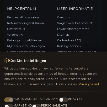
HELPCENTRUM
MEER INFORMATIE
Een bestelling plaatsen
Over ons
Retourzendingen& Ruilen
Vragen over het product
Bestelstatus
Loyaliteitsprogramma
Verzending
Sitemap
Betalingsmogelijkheden
Cadeaubon FAQ
Mijn account& Beloningen
Kortingsbonnen
Neem contact met ons op
Afmelden voor nieuwsbrief
Cookie-instellingen
SNELLE LINKS
VOLG ONS
Wij gebruiken cookies om uw surfervaring te verbeteren,
gepersonaliseerde advertenties of inhoud weer te geven en
Nieuwe producten
ons verkeer te analyseren. Door op "Alles accepteren" te
Specials
BETAALMETHODEN
klikken, stemt u in met ons gebruik van cookies.
Privacybeleid
Blog
Beoordelingen
Inloggen
NOODZAKELIJK (ALTIJD AAN)
ANALYSE
MARKETING
PERSONALISATIE