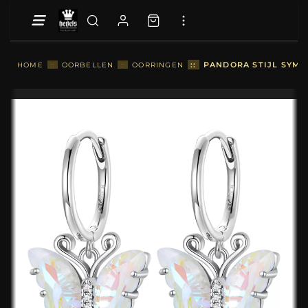
::
PANDORA STIJL SYMF
HOME
::
OORBELLEN
::
OORRINGEN