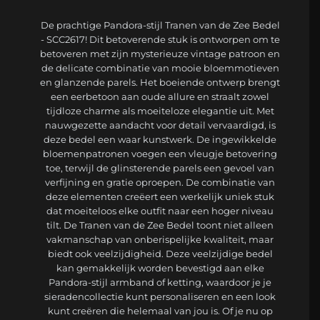
De prachtige Pandora-stijl Tranen van de Zee Bedel
- SCC2617! Dit betoverende stuk is ontworpen om te
betoveren met zijn mysterieuze vintage patroon en
de delicate combinatie van mooie bloemmotieven
en glanzende parels. Het boeiende ontwerp brengt
een eerbetoon aan oude allure en straalt zowel
tijdloze charme als moeiteloze elegantie uit. Met
nauwgezette aandacht voor detail vervaardigd, is
deze bedel een waar kunstwerk. De ingewikkelde
bloemenpatronen voegen een vleugje betovering
toe, terwijl de glinsterende parels een gevoel van
verfijning en gratie oproepen. De combinatie van
deze elementen creëert een werkelijk uniek stuk
dat moeiteloos elke outfit naar een hoger niveau
tilt. De Tranen van de Zee Bedel toont niet alleen
vakmanschap van onberispelijke kwaliteit, maar
biedt ook veelzijdigheid. Deze veelzijdige bedel
kan gemakkelijk worden bevestigd aan elke
Pandora-stijl armband of ketting, waardoor je je
sieradencollectie kunt personaliseren en een look
kunt creëren die helemaal van jou is. Of je nu op