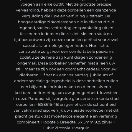
voegen aan elke outfit. Met de grootste precisie
vervaardigd, hebben deze oorbellen een glanzende
vergulding die luxe en verfijning uitstraalt. De
hoogwaardige zirkoniastenen die in elke stud zijn
ingebed, stralen schittering en sprankeling uit en
fascineren iedereen die ze ziet. Met een strak en
tijdloos ontwerp zijn deze oorbellen perfect voor zowel
casual als formele gelegenheden. Hun lichte
constructie zorgt voor een comfortabele pasvorm,
zodat u ze de hele dag kunt dragen zonder enig
ongemak. Deze oorbellen verheffen niet alleen uw
stijl, maar ze zijn ook een doordacht cadeau voor uw
dierbaren. Of het nu een verjaardag, jubileum of
andere speciale gelegenheid is, deze oorbellen zullen
een blijvende indruk maken en dienen als een
kostbare herinnering aan uw genegenheid. Investeer
in deze Pandora-stijl vergulde glanzende zirkonia stud
oorbellen - BSE615-4B en geniet van de schoonheid
van vakmanschap. Verrijk uw sieradencollectie met dit
prachtige stuk dat moeiteloos elegantie en verfijning
combineert. Hoogte & Breedte: 5 x 5mm 925 zilver +
Cubic Zirconia + Verguld