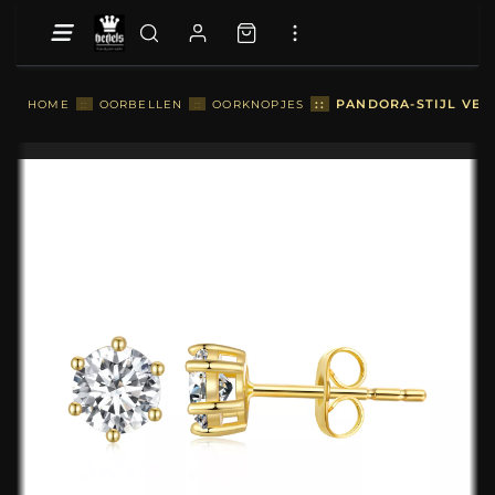
::
PANDORA-STIJL VER
HOME
::
OORBELLEN
::
OORKNOPJES