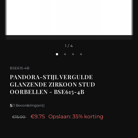
1
/ 4
BSE615-4B
PANDORA-STIJL VERGULDE
GLANZENDE ZIRKOON STUD
OORBELLEN - BSE615-4B
5
(1 Beoordeling(en))
€9.75
Opslaan: 35% korting
€15.00