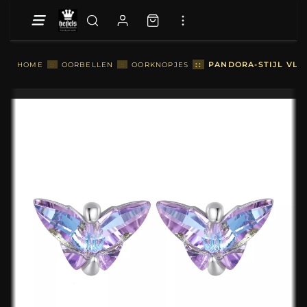
::
PANDORA-STIJL VLI
HOME
::
OORBELLEN
::
OORKNOPJES