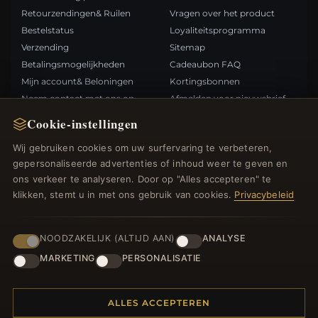
Retourzendingen& Ruilen
Vragen over het product
Bestelstatus
Loyaliteitsprogramma
Verzending
Sitemap
Betalingsmogelijkheden
Cadeaubon FAQ
Mijn account& Beloningen
Kortingsbonnen
Neem contact met ons op
Afmelden voor nieuwsbrief
Cookie-instellingen
SNELLE LINKS
VOLG ONS
Wij gebruiken cookies om uw surfervaring te verbeteren,
gepersonaliseerde advertenties of inhoud weer te geven en
Nieuwe producten
ons verkeer te analyseren. Door op "Alles accepteren" te
Specials
BETAALMETHODEN
klikken, stemt u in met ons gebruik van cookies.
Privacybeleid
Blog
Beoordelingen
Inloggen
NOODZAKELIJK (ALTIJD AAN)
ANALYSE
MARKETING
PERSONALISATIE
ALLES ACCEPTEREN