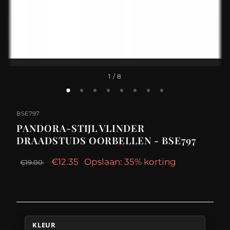
1
/ 8
BSE797
PANDORA-STIJL VLINDER
DRAADSTUDS OORBELLEN - BSE797
€12.35
Opslaan: 35% korting
€19.00
KLEUR