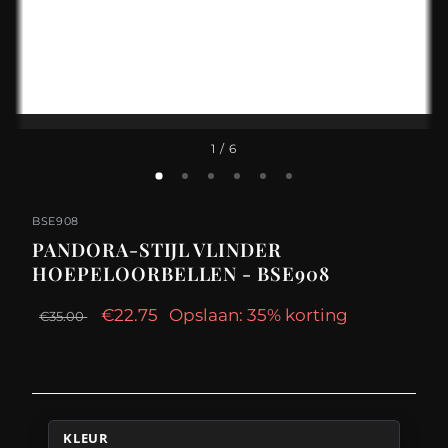
1
/ 6
BSE908
PANDORA-STIJL VLINDER
HOEPELOORBELLEN - BSE908
€22.75
Opslaan: 35% korting
€35.00
KLEUR