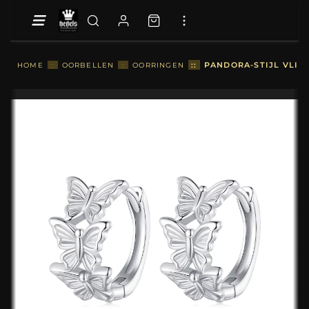
::
PANDORA-STIJL VLIN
HOME
::
OORBELLEN
::
OORRINGEN