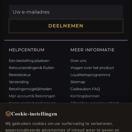
DEELNEMEN
HELPCENTRUM
MEER INFORMATIE
Een bestelling plaatsen
Over ons
Retourzendingen& Ruilen
Vragen over het product
Bestelstatus
Loyaliteitsprogramma
Verzending
Sitemap
Betalingsmogelijkheden
Cadeaubon FAQ
Mijn account& Beloningen
Kortingsbonnen
Neem contact met ons op
Afmelden voor nieuwsbrief
Cookie-instellingen
SNELLE LINKS
VOLG ONS
Wij gebruiken cookies om uw surfervaring te verbeteren,
gepersonaliseerde advertenties of inhoud weer te geven en
Nieuwe producten