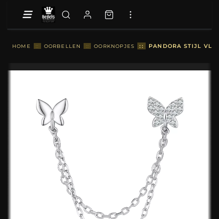
::
PANDORA STIJL VLI
HOME
::
OORBELLEN
::
OORKNOPJES