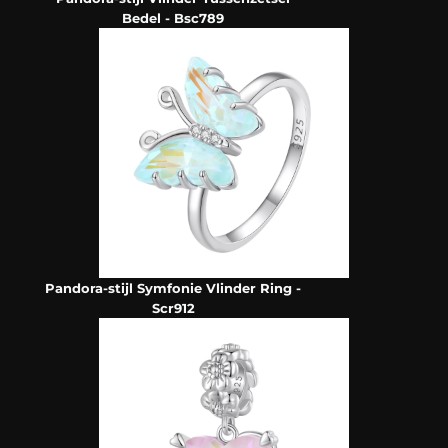
Bedel - Bsc789
Pandora-stijl Symfonie Vlinder Ring -
Scr912