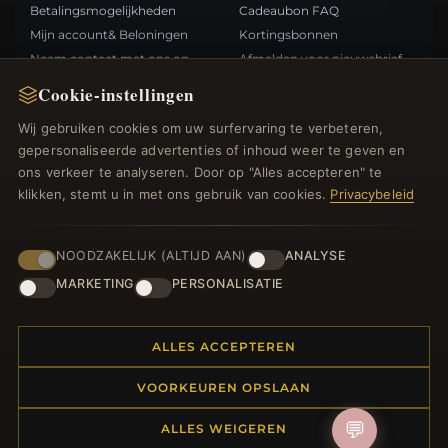
Betalingsmogelijkheden
Cadeaubon FAQ
Mijn account& Beloningen
Kortingsbonnen
Neem contact met ons op
Afmelden voor nieuwsbrief
Cookie-instellingen
SNELLE LINKS
VOLG ONS
Wij gebruiken cookies om uw surfervaring te verbeteren,
gepersonaliseerde advertenties of inhoud weer te geven en
Nieuwe producten
ons verkeer te analyseren. Door op "Alles accepteren" te
Specials
BETAALMETHODEN
klikken, stemt u in met ons gebruik van cookies.
Privacybeleid
Blog
Beoordelingen
Inloggen
NOODZAKELIJK (ALTIJD AAN)
ANALYSE
MARKETING
PERSONALISATIE
ALLES ACCEPTEREN
© 2012–2026
. Alle rechten
Bedelsoutlet.nl
VOORKEUREN OPSLAAN
voorbehouden.
💬
ALLES WEIGEREN