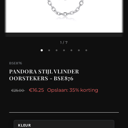
1
/ 7
BSE876
PANDORA STIJL VLINDER
OORSTEKERS - BSE876
€16.25
Opslaan: 35% korting
€25.00
KLEUR