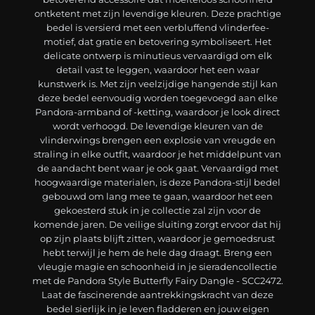
ontketent met zijn levendige kleuren. Deze prachtige
bedel is versierd met een verbluffend vlinderfee-
motief, dat gratie en betovering symboliseert. Het
delicate ontwerp is minutieus vervaardigd om elk
detail vast te leggen, waardoor het een waar
kunstwerk is. Met zijn veelzijdige hangende stijl kan
deze bedel eenvoudig worden toegevoegd aan elke
Pandora-armband of -ketting, waardoor je look direct
wordt verhoogd. De levendige kleuren van de
vlinderwings brengen een explosie van vreugde en
straling in elke outfit, waardoor je het middelpunt van
de aandacht bent waar je ook gaat. Vervaardigd met
hoogwaardige materialen, is deze Pandora-stijl bedel
gebouwd om lang mee te gaan, waardoor het een
gekoesterd stuk in je collectie zal zijn voor de
komende jaren. De veilige sluiting zorgt ervoor dat hij
op zijn plaats blijft zitten, waardoor je gemoedsrust
hebt terwijl je hem de hele dag draagt. Breng een
vleugje magie en schoonheid in je sieradencollectie
met de Pandora Style Butterfly Fairy Dangle - SCC2472.
Laat de fascinerende aantrekkingskracht van deze
bedel sierlijk in je leven fladderen en jouw eigen