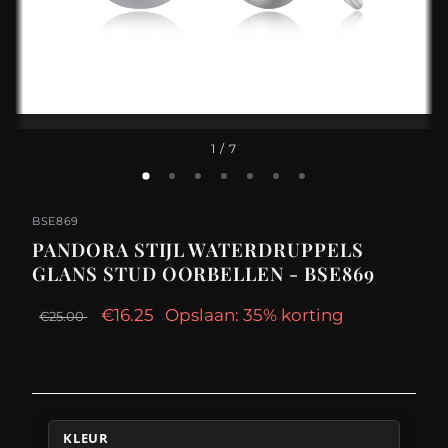
1
/ 7
BSE869
PANDORA STIJL WATERDRUPPELS
GLANS STUD OORBELLEN - BSE869
€16.25
Opslaan: 35% korting
€25.00
KLEUR