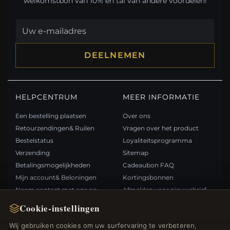
welkomstbon van 10% en tal van andere voordelen!
DEELNEMEN
HELPCENTRUM
MEER INFORMATIE
Een bestelling plaatsen
Over ons
Retourzendingen& Ruilen
Vragen over het product
Bestelstatus
Loyaliteitsprogramma
Verzending
Sitemap
Betalingsmogelijkheden
Cadeaubon FAQ
Mijn account& Beloningen
Kortingsbonnen
Neem contact met ons op
Afmelden voor nieuwsbrief
Cookie-instellingen
SNELLE LINKS
VOLG ONS
Wij gebruiken cookies om uw surfervaring te verbeteren,