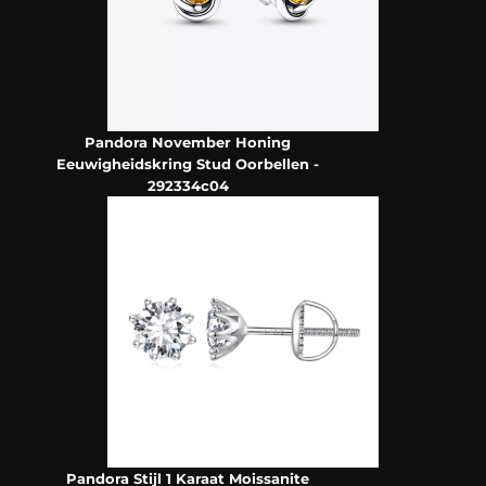
Pandora November Honing
Eeuwigheidskring Stud Oorbellen -
292334c04
Pandora Stijl 1 Karaat Moissanite