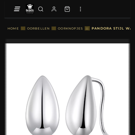
::
PANDORA STIJL WAT
HOME
::
OORBELLEN
::
OORKNOPJES