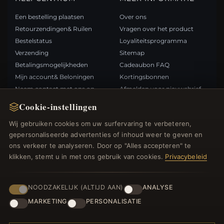
Een bestelling plaatsen
Over ons
Retourzendingen& Ruilen
Vragen over het product
Bestelstatus
Loyaliteitsprogramma
Verzending
Sitemap
Betalingsmogelijkheden
Cadeaubon FAQ
Mijn account& Beloningen
Kortingsbonnen
Neem contact met ons op
Afmelden voor nieuwsbrief
Cookie-instellingen
SNELLE LINKS
VOLG ONS
Wij gebruiken cookies om uw surfervaring te verbeteren,
gepersonaliseerde advertenties of inhoud weer te geven en
Nieuwe producten
ons verkeer te analyseren. Door op "Alles accepteren" te
Specials
BETAALMETHODEN
klikken, stemt u in met ons gebruik van cookies.
Privacybeleid
Blog
Beoordelingen
Inloggen
NOODZAKELIJK (ALTIJD AAN)
ANALYSE
MARKETING
PERSONALISATIE