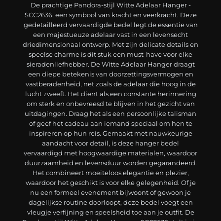
De prachtige Pandora-stijl Witte Adelaar Hanger -
SCC2636, een symbool van kracht en veerkracht. Deze
gedetailleerd vervaardigde bedel legt de essentie van
een majestueuze adelaar vast in een levensecht
driedimensionaal ontwerp. Met zijn delicate details en
speelse charme is dit stuk een must-have voor elke
sieradenliefhebber. De Witte Adelaar Hanger draagt
een diepe betekenis van doorzettingsvermogen en
vastberadenheid, net zoals de adelaar die hoog in de
lucht zweeft. Het dient als een constante herinnering
om sterk en onbevreesd te blijven in het gezicht van
uitdagingen. Draag het als een persoonlijke talisman
of geef het cadeau aan iemand speciaal om hen te
inspireren op hun reis. Gemaakt met nauwkeurige
aandacht voor detail, is deze hanger bedel
vervaardigd met hoogwaardige materialen, waardoor
duurzaamheid en levensduur worden gegarandeerd.
Het combineert moeiteloos elegantie en plezier,
waardoor het geschikt is voor elke gelegenheid. Of je
nu een formeel evenement bijwoont of gewoon je
dagelijkse routine doorloopt, deze bedel voegt een
vleugje verfijning en speelsheid toe aan je outfit. De