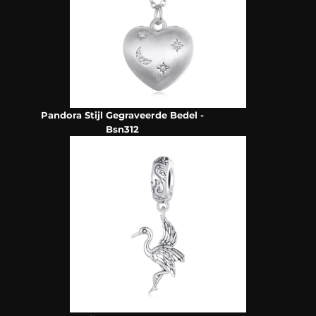
Pandora Stijl Gegraveerde Bedel -
Bsn312