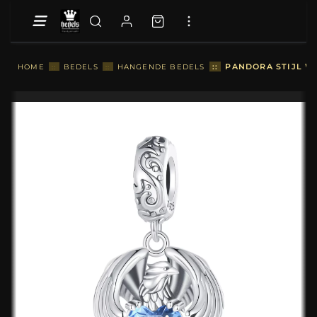
::
PANDORA STIJL WI
HOME
::
BEDELS
::
HANGENDE BEDELS