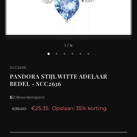
1
/ 6
SCC2636
PANDORA STIJL WITTE ADELAAR
BEDEL - SCC2636
5
(2 Beoordeling(en))
€25.35
Opslaan: 35% korting
€39.00