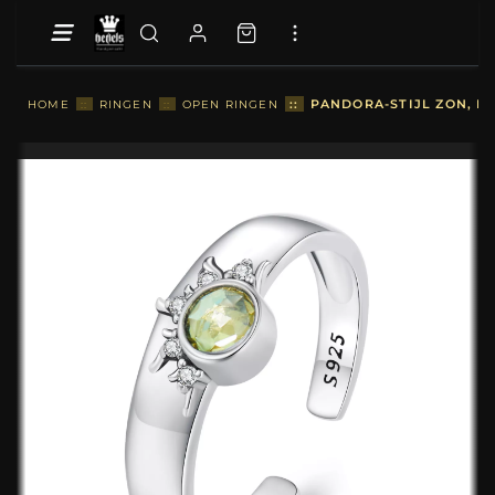
::
PANDORA-STIJL ZON, MA
HOME
::
RINGEN
::
OPEN RINGEN