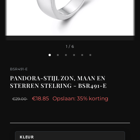
1
/ 6
BSR491-E
PANDORA-STIJL ZON, MAAN EN
STERREN STELRING - BSR491-E
€18.85
Opslaan: 35% korting
€29.00
KLEUR