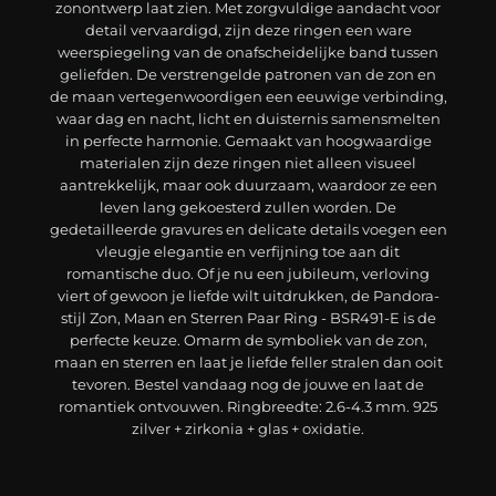
zonontwerp laat zien. Met zorgvuldige aandacht voor
detail vervaardigd, zijn deze ringen een ware
weerspiegeling van de onafscheidelijke band tussen
geliefden. De verstrengelde patronen van de zon en
de maan vertegenwoordigen een eeuwige verbinding,
waar dag en nacht, licht en duisternis samensmelten
in perfecte harmonie. Gemaakt van hoogwaardige
materialen zijn deze ringen niet alleen visueel
aantrekkelijk, maar ook duurzaam, waardoor ze een
leven lang gekoesterd zullen worden. De
gedetailleerde gravures en delicate details voegen een
vleugje elegantie en verfijning toe aan dit
romantische duo. Of je nu een jubileum, verloving
viert of gewoon je liefde wilt uitdrukken, de Pandora-
stijl Zon, Maan en Sterren Paar Ring - BSR491-E is de
perfecte keuze. Omarm de symboliek van de zon,
maan en sterren en laat je liefde feller stralen dan ooit
tevoren. Bestel vandaag nog de jouwe en laat de
romantiek ontvouwen. Ringbreedte: 2.6-4.3 mm. 925
zilver + zirkonia + glas + oxidatie.