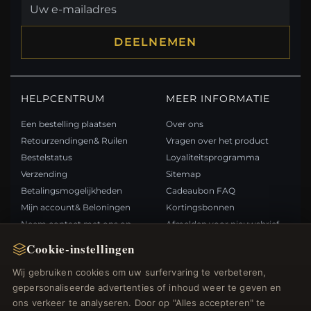
DEELNEMEN
HELPCENTRUM
MEER INFORMATIE
Een bestelling plaatsen
Over ons
Retourzendingen& Ruilen
Vragen over het product
Bestelstatus
Loyaliteitsprogramma
Verzending
Sitemap
Betalingsmogelijkheden
Cadeaubon FAQ
Mijn account& Beloningen
Kortingsbonnen
Neem contact met ons op
Afmelden voor nieuwsbrief
Cookie-instellingen
SNELLE LINKS
VOLG ONS
Wij gebruiken cookies om uw surfervaring te verbeteren,
gepersonaliseerde advertenties of inhoud weer te geven en
Nieuwe producten
ons verkeer te analyseren. Door op "Alles accepteren" te
Specials