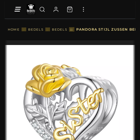
::
PANDORA STIJL ZUSSEN BEDE
HOME
::
BEDELS
::
BEDELS