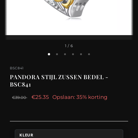
1
/ 6
BSC841
PANDORA STIJL ZUSSEN BEDEL -
BSC841
€25.35
Opslaan: 35% korting
€39.00
KLEUR