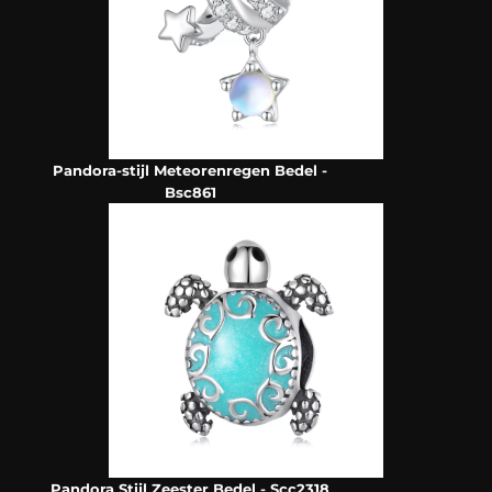
Pandora-stijl Meteorenregen Bedel -
Bsc861
Pandora Stijl Zeester Bedel - Scc2318