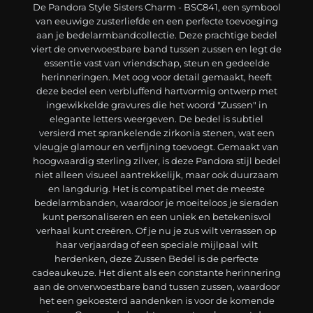
De Pandora Style Sisters Charm - BSC841, een symbool
van eeuwige zusterliefde en een perfecte toevoeging
aan je bedelarmbandcollectie. Deze prachtige bedel
viert de onverwoestbare band tussen zussen en legt de
essentie vast van vriendschap, steun en gedeelde
herinneringen. Met oog voor detail gemaakt, heeft
deze bedel een verbluffend hartvormig ontwerp met
ingewikkelde gravures die het woord "Zussen" in
elegante letters weergeven. De bedel is subtiel
versierd met sprankelende zirkonia stenen, wat een
vleugje glamour en verfijning toevoegt. Gemaakt van
hoogwaardig sterling zilver, is deze Pandora stijl bedel
niet alleen visueel aantrekkelijk, maar ook duurzaam
en langdurig. Het is compatibel met de meeste
bedelarmbanden, waardoor je moeiteloos je sieraden
kunt personaliseren en een uniek en betekenisvol
verhaal kunt creëren. Of je nu je zus wilt verrassen op
haar verjaardag of een speciale mijlpaal wilt
herdenken, deze Zussen Bedel is de perfecte
cadeaukeuze. Het dient als een constante herinnering
aan de onverwoestbare band tussen zussen, waardoor
het een gekoesterd aandenken is voor de komende