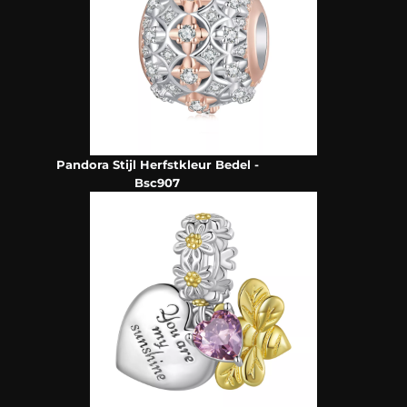
Pandora Stijl Herfstkleur Bedel -
Bsc907