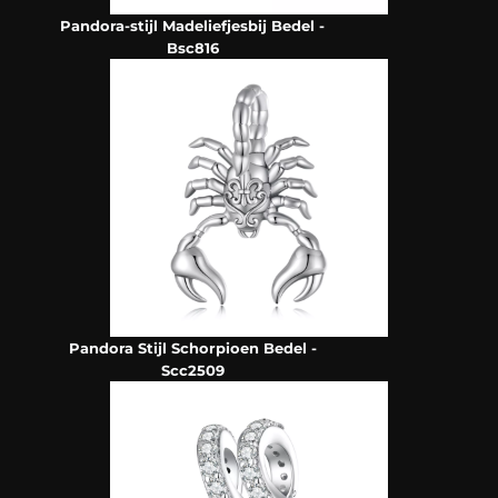
Pandora-stijl Madeliefjesbij Bedel -
Bsc816
Pandora Stijl Schorpioen Bedel -
Scc2509