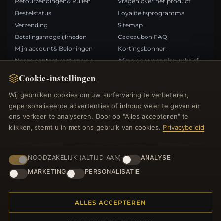
Retourzendingen& Ruilen
Vragen over het product
Bestelstatus
Loyaliteitsprogramma
Verzending
Sitemap
Betalingsmogelijkheden
Cadeaubon FAQ
Mijn account& Beloningen
Kortingsbonnen
Neem contact met ons op
Afmelden voor nieuwsbrief
Cookie-instellingen
SNELLE LINKS
VOLG ONS
Wij gebruiken cookies om uw surfervaring te verbeteren,
gepersonaliseerde advertenties of inhoud weer te geven en
Nieuwe producten
ons verkeer te analyseren. Door op "Alles accepteren" te
Specials
BETAALMETHODEN
klikken, stemt u in met ons gebruik van cookies.
Privacybeleid
Blog
Beoordelingen
Inloggen
NOODZAKELIJK (ALTIJD AAN)
ANALYSE
MARKETING
PERSONALISATIE
ALLES ACCEPTEREN