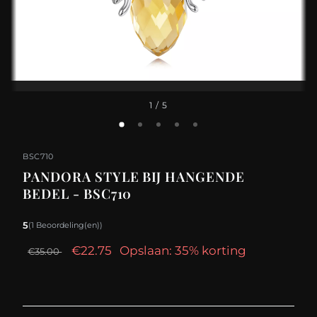
1
/ 5
BSC710
PANDORA STYLE BIJ HANGENDE
BEDEL - BSC710
5
(1 Beoordeling(en))
€22.75
Opslaan: 35% korting
€35.00