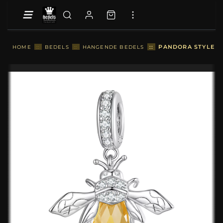
::
PANDORA STYLE BI
HOME
::
BEDELS
::
HANGENDE BEDELS