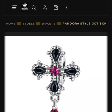
::
PANDORA STYLE GOTISCH KR
HOME
::
BEDELS
::
SPACERS