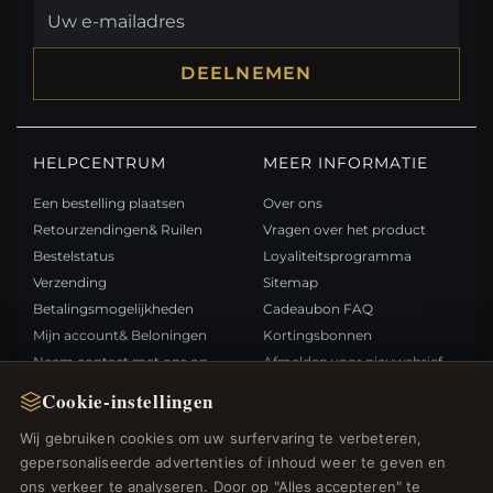
DEELNEMEN
HELPCENTRUM
MEER INFORMATIE
Een bestelling plaatsen
Over ons
Retourzendingen& Ruilen
Vragen over het product
Bestelstatus
Loyaliteitsprogramma
Verzending
Sitemap
Betalingsmogelijkheden
Cadeaubon FAQ
Mijn account& Beloningen
Kortingsbonnen
Neem contact met ons op
Afmelden voor nieuwsbrief
Cookie-instellingen
SNELLE LINKS
VOLG ONS
Wij gebruiken cookies om uw surfervaring te verbeteren,
gepersonaliseerde advertenties of inhoud weer te geven en
Nieuwe producten
ons verkeer te analyseren. Door op "Alles accepteren" te