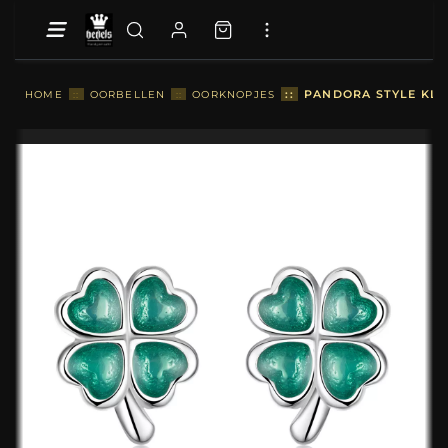
::
PANDORA STYLE KLA
HOME
::
OORBELLEN
::
OORKNOPJES