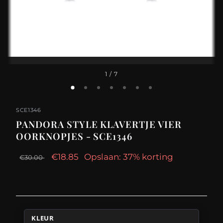
1
/ 7
SCE1346
PANDORA STYLE KLAVERTJE VIER
OORKNOPJES - SCE1346
€18.85
Opslaan: 37% korting
€30.00
KLEUR