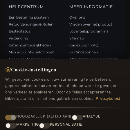
HELPCENTRUM
MEER INFORMATIE
Een bestelling plaatsen
Over ons
Retourzendingen& Ruilen
Vragen over het product
Bestelstatus
Loyaliteitsprogramma
Verzending
Sitemap
Betalingsmogelijkheden
Cadeaubon FAQ
Mijn account& Beloningen
Kortingsbonnen
Neem contact met ons op
Afmelden voor nieuwsbrief
Cookie-instellingen
SNELLE LINKS
VOLG ONS
Wij gebruiken cookies om uw surfervaring te verbeteren,
gepersonaliseerde advertenties of inhoud weer te geven en
Nieuwe producten
ons verkeer te analyseren. Door op "Alles accepteren" te
Specials
BETAALMETHODEN
klikken, stemt u in met ons gebruik van cookies.
Privacybeleid
Blog
Beoordelingen
Inloggen
NOODZAKELIJK (ALTIJD AAN)
ANALYSE
MARKETING
PERSONALISATIE