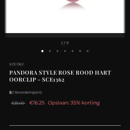
1
/ 7
SCE1362
PANDORA STYLE ROSE ROOD HART
OORCLIP - SCE1362
5
(1 Beoordeling(en))
€16.25
Opslaan: 35% korting
€25.00