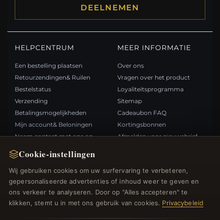
DEELNEMEN
HELPCENTRUM
MEER INFORMATIE
Een bestelling plaatsen
Over ons
Retourzendingen& Ruilen
Vragen over het product
Bestelstatus
Loyaliteitsprogramma
Verzending
Sitemap
Betalingsmogelijkheden
Cadeaubon FAQ
Mijn account& Beloningen
Kortingsbonnen
Neem contact met ons op
Afmelden voor nieuwsbrief
Cookie-instellingen
SNELLE LINKS
VOLG ONS
Wij gebruiken cookies om uw surfervaring te verbeteren,
gepersonaliseerde advertenties of inhoud weer te geven en
Nieuwe producten
ons verkeer te analyseren. Door op "Alles accepteren" te
Specials
BETAALMETHODEN
klikken, stemt u in met ons gebruik van cookies.
Privacybeleid
Blog
Beoordelingen