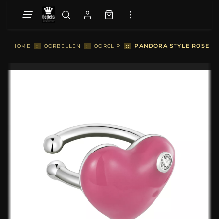
::
PANDORA STYLE ROSE RO
HOME
::
OORBELLEN
::
OORCLIP