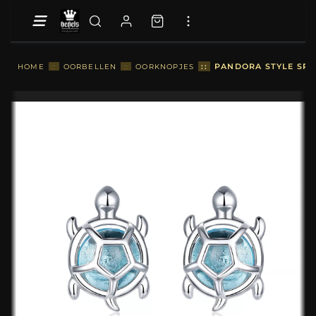
::
PANDORA STYLE SPE
HOME
::
OORBELLEN
::
OORKNOPJES