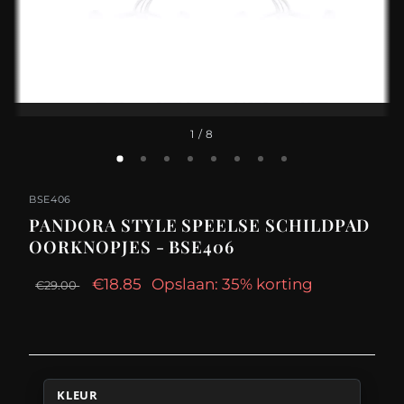
1
/ 8
BSE406
PANDORA STYLE SPEELSE SCHILDPAD
OORKNOPJES - BSE406
€18.85
Opslaan: 35% korting
€29.00
KLEUR