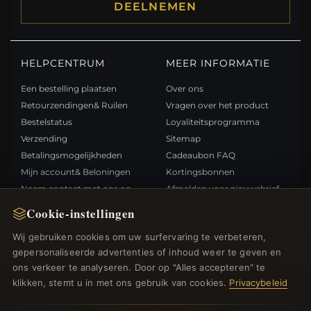
DEELNEMEN
HELPCENTRUM
MEER INFORMATIE
Een bestelling plaatsen
Over ons
Retourzendingen& Ruilen
Vragen over het product
Bestelstatus
Loyaliteitsprogramma
Verzending
Sitemap
Betalingsmogelijkheden
Cadeaubon FAQ
Mijn account& Beloningen
Kortingsbonnen
Neem contact met ons op
Afmelden voor nieuwsbrief
Cookie-instellingen
SNELLE LINKS
VOLG ONS
Wij gebruiken cookies om uw surfervaring te verbeteren,
gepersonaliseerde advertenties of inhoud weer te geven en
Nieuwe producten
ons verkeer te analyseren. Door op "Alles accepteren" te
Specials
BETAALMETHODEN
klikken, stemt u in met ons gebruik van cookies.
Privacybeleid
Blog
Beoordelingen