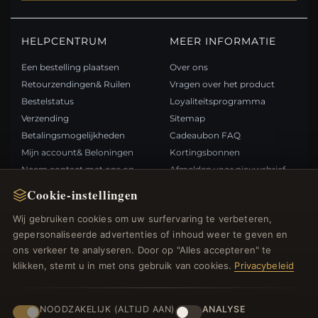
HELPCENTRUM
MEER INFORMATIE
Een bestelling plaatsen
Over ons
Retourzendingen& Ruilen
Vragen over het product
Bestelstatus
Loyaliteitsprogramma
Verzending
Sitemap
Betalingsmogelijkheden
Cadeaubon FAQ
Mijn account& Beloningen
Kortingsbonnen
Neem contact met ons op
Afmelden voor nieuwsbrief
Cookie-instellingen
SNELLE LINKS
VOLG ONS
Wij gebruiken cookies om uw surfervaring te verbeteren,
gepersonaliseerde advertenties of inhoud weer te geven en
Nieuwe producten
ons verkeer te analyseren. Door op "Alles accepteren" te
Specials
BETAALMETHODEN
klikken, stemt u in met ons gebruik van cookies.
Privacybeleid
Blog
Beoordelingen
Inloggen
NOODZAKELIJK (ALTIJD AAN)
ANALYSE