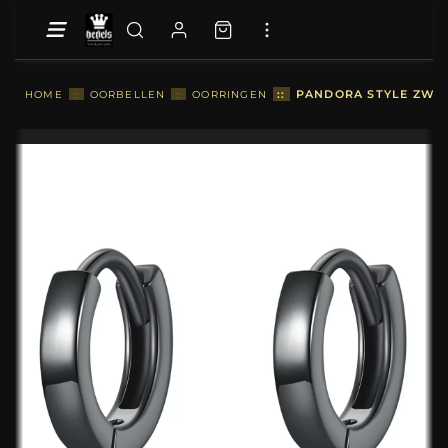
::
PANDORA STYLE ZWAR
HOME
::
OORBELLEN
::
OORRINGEN